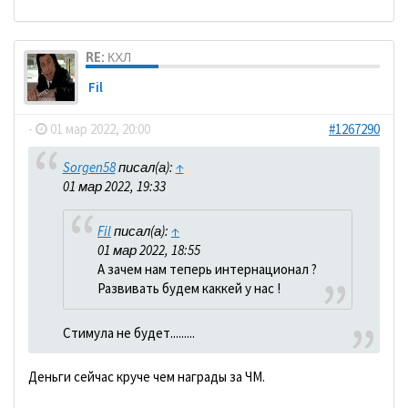
RE: КХЛ
Fil
-
01 мар 2022, 20:00
#1267290
Sorgen58
писал(а):
↑
01 мар 2022, 19:33
Fil
писал(а):
↑
01 мар 2022, 18:55
А зачем нам теперь интернационал ?
Развивать будем каккей у нас !
Стимула не будет.........
Деньги сейчас круче чем награды за ЧМ.