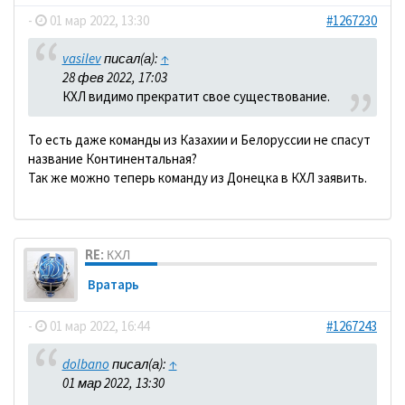
-
01 мар 2022, 13:30
#1267230
vasilev
писал(а):
↑
28 фев 2022, 17:03
КХЛ видимо прекратит свое существование.
То есть даже команды из Казахии и Белоруссии не спасут
название Континентальная?
Так же можно теперь команду из Донецка в КХЛ заявить.
RE: КХЛ
Вратарь
-
01 мар 2022, 16:44
#1267243
dolbano
писал(а):
↑
01 мар 2022, 13:30