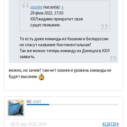
vasilev
писал(а):
↑
28 фев 2022, 17:03
КХЛ видимо прекратит свое
существование.
То есть даже команды из Казахии и Белоруссии
не спасут название Континентальная?
Так же можно теперь команду из Донецка в КХЛ
заявить.
можно, но зачем? там нет хоккея и уровень команды не
будет высоким.
RE: КХЛ
dolbano
-
01 мар 2022, 18:01
#1267254