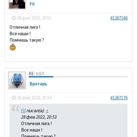
Fil
-
28 фев 2022, 20:53
#1267166
Отличная лига !
Все наши !
Помнишь такую ?
RE: КХЛ
Вратарь
-
28 фев 2022, 21:34
#1267176
Fil
писал(а):
↑
28 фев 2022, 20:53
Отличная лига !
Все наши !
Помнишь такую ?