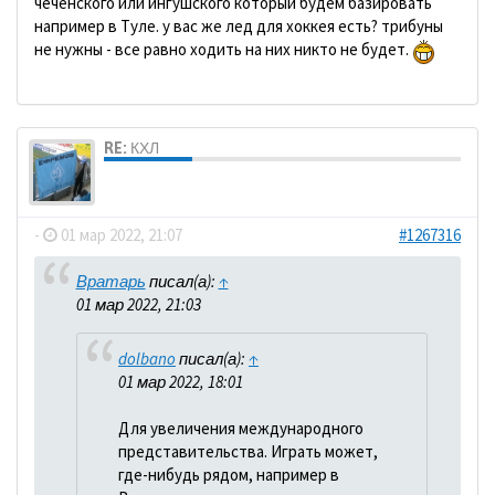
чеченского или ингушского который будем базировать
например в Туле. у вас же лед для хоккея есть? трибуны
не нужны - все равно ходить на них никто не будет.
RE: КХЛ
dolbano
-
01 мар 2022, 21:07
#1267316
Вратарь
писал(а):
↑
01 мар 2022, 21:03
dolbano
писал(а):
↑
01 мар 2022, 18:01
Для увеличения международного
представительства. Играть может,
где-нибудь рядом, например в