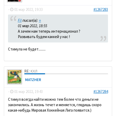
-
01 мар 2022, 19:33
#1267283
Fil
писал(а):
↑
01 мар 2022, 18:55
А зачем нам теперь интернационал ?
Развивать будем каккей у нас !
Стимула не будет.........
RE: КХЛ
MATZHER
-
01 мар 2022, 19:43
#1267284
Стимул всегда найти можно тем более что деньги не
закончились. А жизнь течет и меняется, глядишь скоро
какая-нибудь Мировая Хоккейная Лига появится.)