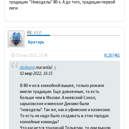
традиции. "Новоделы" 80-х. А до того, традиции первой
лиги.
RE: КХЛ
Вратарь
-
02 мар 2022, 23:46
#1267461
dolbano
писал(а):
↑
02 мар 2022, 16:15
В 80-е из в хоккейной вышке, только рижане
имели традиции. Ещё довоенные, то есть
больше чем в Москве. А киевский Сокол,
харьковское и минское Динамо были
"новоделы". Так же, как и уфимские и казанские.
То есть не надо было создавать в этих городах
хоккейные команды?
Что касается традиций Тольятии, то они вышли