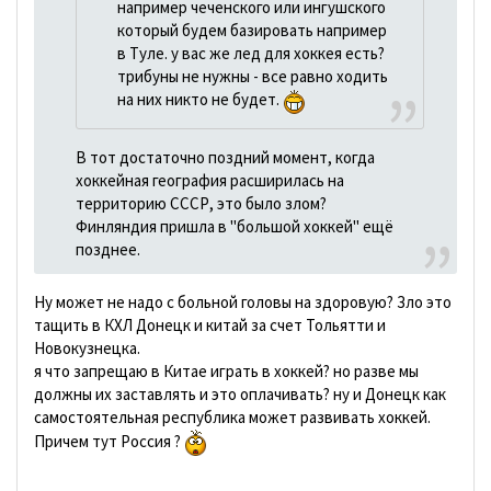
например чеченского или ингушского
который будем базировать например
в Туле. у вас же лед для хоккея есть?
трибуны не нужны - все равно ходить
на них никто не будет.
В тот достаточно поздний момент, когда
хоккейная география расширилась на
территорию СССР, это было злом?
Финляндия пришла в "большой хоккей" ещё
позднее.
Ну может не надо с больной головы на здоровую? Зло это
тащить в КХЛ Донецк и китай за счет Тольятти и
Новокузнецка.
я что запрещаю в Китае играть в хоккей? но разве мы
должны их заставлять и это оплачивать? ну и Донецк как
самостоятельная республика может развивать хоккей.
Причем тут Россия ?