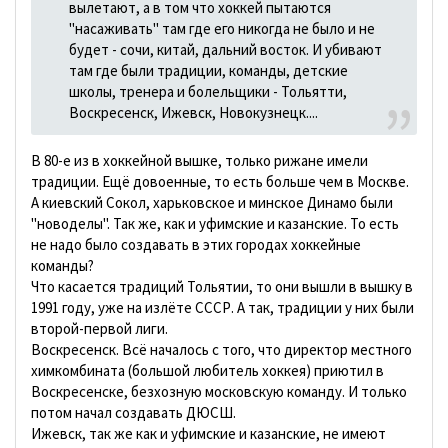
вылетают, а в том что хоккей пытаются
"насаживать" там где его никогда не было и не
будет - сочи, китай, дальний восток. И убивают
там где были традиции, команды, детские
школы, тренера и болельщики - Тольятти,
Воскресенск, Ижевск, Новокузнецк....
В 80-е из в хоккейной вышке, только рижане имели
традиции. Ещё довоенные, то есть больше чем в Москве.
А киевский Сокол, харьковское и минское Динамо были
"новоделы". Так же, как и уфимские и казанские. То есть
не надо было создавать в этих городах хоккейные
команды?
Что касается традиций Тольятии, то они вышли в вышку в
1991 году, уже на излёте СССР. А так, традиции у них были
второй-первой лиги.
Воскресенск. Всё началось с того, что директор местного
химкомбината (большой любитель хоккея) приютил в
Воскресенске, безхозную московскую команду. И только
потом начал создавать ДЮСШ.
Ижевск, так же как и уфимские и казанские, не имеют