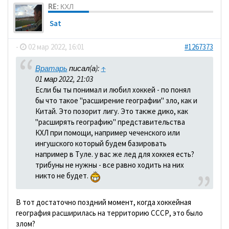
RE: КХЛ
Sat
-
02 мар 2022, 16:01
#1267373
Вратарь
писал(а):
↑
01 мар 2022, 21:03
Если бы ты понимал и любил хоккей - по понял
бы что такое "расширение географии" зло, как и
Китай. Это позорит лигу. Это также дико, как
"расширять географию" представительства
КХЛ при помощи, например чеченского или
ингушского который будем базировать
например в Туле. у вас же лед для хоккея есть?
трибуны не нужны - все равно ходить на них
никто не будет.
В тот достаточно поздний момент, когда хоккейная
география расширилась на территорию СССР, это было
злом?