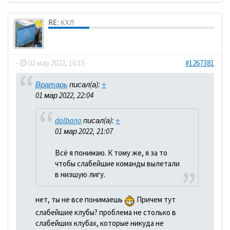
RE: КХЛ
dolbano
-
02 мар 2022, 16:15
#1267381
Вратарь
писал(а):
↑
01 мар 2022, 22:04
dolbano
писал(а):
↑
01 мар 2022, 21:07
Всё я понимаю. К тому же, я за то
чтобы слабейшие команды вылетали
в низшую лигу.
нет, ты не все понимаешь
Причем тут
слабейшие клубы? проблема не столько в
слабейших клубах, которые никуда не