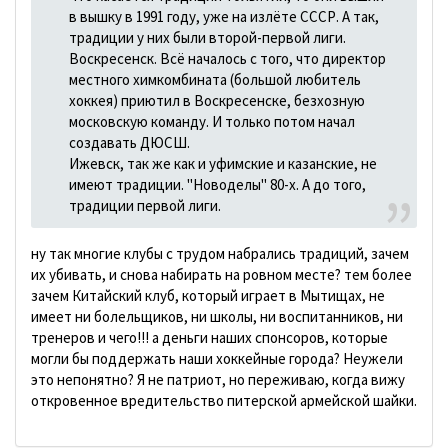
в вышку в 1991 году, уже на излёте СССР. А так,
традиции у них были второй-первой лиги.
Воскресенск. Всё началось с того, что директор
местного химкомбината (большой любитель
хоккея) приютил в Воскресенске, безхозную
московскую команду. И только потом начал
создавать ДЮСШ.
Ижевск, так же как и уфимские и казанские, не
имеют традиции. "Новоделы" 80-х. А до того,
традиции первой лиги.
ну так многие клубы с трудом набрались традиций, зачем
их убивать, и снова набирать на ровном месте? тем более
зачем Китайский клуб, который играет в Мытищах, не
имеет ни болельщиков, ни школы, ни воспитанников, ни
тренеров и чего!!! а деньги наших спонсоров, которые
могли бы поддержать наши хоккейные города? Неужели
это непонятно? Я не патриот, но переживаю, когда вижу
откровенное вредительство питерской армейской шайки.