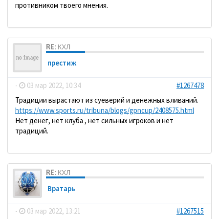
противником твоего мнения.
RE: КХЛ
престиж
-
03 мар 2022, 10:34
#1267478
Традиции вырастают из суеверий и денежных вливаний.
https://www.sports.ru/tribuna/blogs/gpncup/2408575.html
Нет денег, нет клуба , нет сильных игроков и нет
традиций.
RE: КХЛ
Вратарь
-
03 мар 2022, 13:21
#1267515