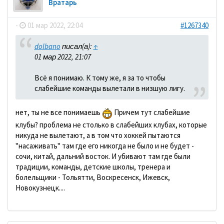
Вратарь
-
01 мар 2022, 22:04
#1267340
dolbano
писал(а):
↑
01 мар 2022, 21:07
Всё я понимаю. К тому же, я за то чтобы
слабейшие команды вылетали в низшую лигу.
нет, ты не все понимаешь
Причем тут слабейшие
клубы? проблема не столько в слабейших клубах, которые
никуда не вылетают, а в том что хоккей пытаются
"насаживать" там где его никогда не было и не будет -
сочи, китай, дальний восток. И убивают там где были
традиции, команды, детские школы, тренера и
болельщики - Тольятти, Воскресенск, Ижевск,
Новокузнецк....