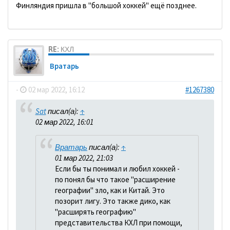
Финляндия пришла в "большой хоккей" ещё позднее.
RE: КХЛ
Вратарь
-
02 мар 2022, 16:12
#1267380
Sat
писал(а):
↑
02 мар 2022, 16:01
Вратарь
писал(а):
↑
01 мар 2022, 21:03
Если бы ты понимал и любил хоккей -
по понял бы что такое "расширение
географии" зло, как и Китай. Это
позорит лигу. Это также дико, как
"расширять географию"
представительства КХЛ при помощи,