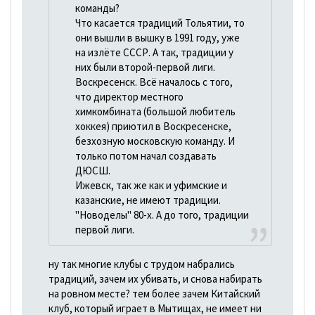
команды?
Что касается традиций Тольятии, то
они вышли в вышку в 1991 году, уже
на излёте СССР. А так, традиции у
них были второй-первой лиги.
Воскресенск. Всё началось с того,
что директор местного
химкомбината (большой любитель
хоккея) приютил в Воскресенске,
безхозную московскую команду. И
только потом начал создавать
ДЮСШ.
Ижевск, так же как и уфимские и
казанские, не имеют традиции.
"Новоделы" 80-х. А до того, традиции
первой лиги.
ну так многие клубы с трудом набрались
традиций, зачем их убивать, и снова набирать
на ровном месте? тем более зачем Китайский
клуб, который играет в Мытищах, не имеет ни