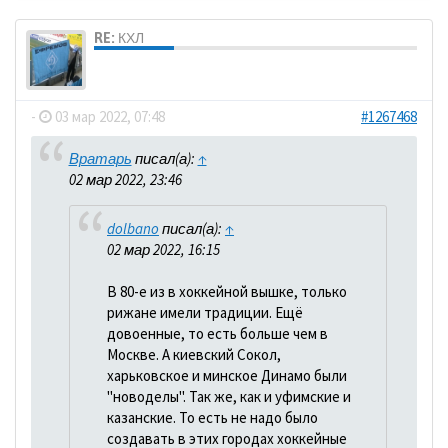
RE: КХЛ
dolbano
-
03 мар 2022, 07:48
#1267468
Вратарь
писал(а):
↑
02 мар 2022, 23:46
dolbano
писал(а):
↑
02 мар 2022, 16:15
В 80-е из в хоккейной вышке, только
рижане имели традиции. Ещё
довоенные, то есть больше чем в
Москве. А киевский Сокол,
харьковское и минское Динамо были
"новоделы". Так же, как и уфимские и
казанские. То есть не надо было
создавать в этих городах хоккейные