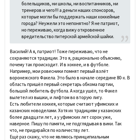
болельщиков, ни школы, ни воспитанников, ни
тренеров и чего!!! а деньги наших спонсоров,
которые могли бы поддержать наши хоккейные
города? Неужели это непонятно? Я не патриот,
но переживаю, когда вижу откровенное
вредительство питерской армейской шайки.
Василий! А я, патриот! Тоже переживаю, что не
сохраняются традиции. Это я, рационально объясняю,
почему так происходит. И в хоккее, и в футболе.
Например, мои ровесники помнят первый взлёт
воронежского Факела. Это было в начале-середине 80-х. В
область пришёл первый секретарь обкома партии,
большой любитель футбола. А когда ушёл, то Факел
вылетел из вышки, и лифтом во вторую лигу.
Есть любители хоккея, которые считают уфимских и
казанских новоделами. Хотя их традициям у казанских
более двадцати лет, а у уфимских лет сорок уже,
наверное. Пишу по памяти, не подглядывая в вики. Так
что, не придирайся по количеству лет.
Ещё раз скажу, что не являюсь принципиальным