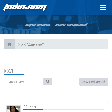
FCDIN.COM
ОДНА ЖИЗНЬ – ОДНА КОМАНДА!
ХК "Динамо"
КХЛ
5412 сообщений
RE: КХЛ