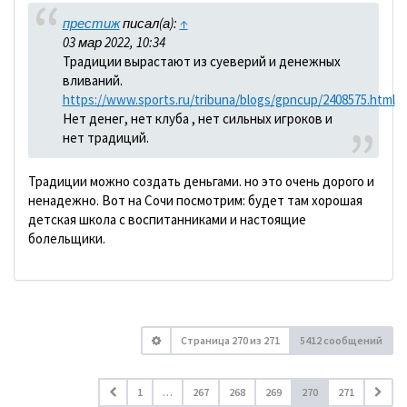
престиж
писал(а):
↑
03 мар 2022, 10:34
Традиции вырастают из суеверий и денежных
вливаний.
https://www.sports.ru/tribuna/blogs/gpncup/2408575.html
Нет денег, нет клуба , нет сильных игроков и
нет традиций.
Традиции можно создать деньгами. но это очень дорого и
ненадежно. Вот на Сочи посмотрим: будет там хорошая
детская школа с воспитанниками и настоящие
болельщики.
Страница
270
из
271
5412 сообщений
1
…
267
268
269
270
271