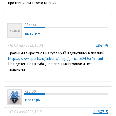
противником твоего мнения.
RE: КХЛ
престиж
-
03 мар 2022, 10:34
#1267478
Традиции вырастают из суеверий и денежных вливаний.
https://www.sports.ru/tribuna/blogs/gpncup/2408575.html
Нет денег, нет клуба , нет сильных игроков и нет
традиций.
RE: КХЛ
Вратарь
-
03 мар 2022, 13:21
#1267515