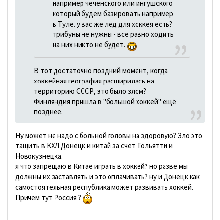
например чеченского или ингушского
который будем базировать например
в Туле. у вас же лед для хоккея есть?
трибуны не нужны - все равно ходить
на них никто не будет.
В тот достаточно поздний момент, когда
хоккейная география расширилась на
территорию СССР, это было злом?
Финляндия пришла в "большой хоккей" ещё
позднее.
Ну может не надо с больной головы на здоровую? Зло это
тащить в КХЛ Донецк и китай за счет Тольятти и
Новокузнецка.
я что запрещаю в Китае играть в хоккей? но разве мы
должны их заставлять и это оплачивать? ну и Донецк как
самостоятельная республика может развивать хоккей.
Причем тут Россия ?