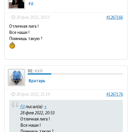
Fil
-
28 фев 2022, 20:53
#1267166
Отличная лига !
Все наши !
Помнишь такую ?
RE: КХЛ
Вратарь
-
28 фев 2022, 21:34
#1267176
Fil
писал(а):
↑
28 фев 2022, 20:53
Отличная лига !
Все наши !
Помнишь такую ?