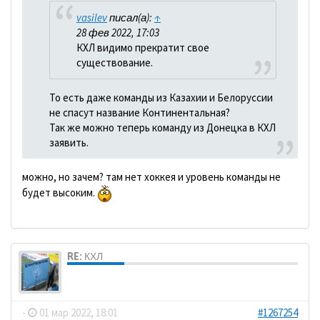
vasilev
писал(а):
↑
28 фев 2022, 17:03
КХЛ видимо прекратит свое
существование.
То есть даже команды из Казахии и Белоруссии
не спасут название Континентальная?
Так же можно теперь команду из Донецка в КХЛ
заявить.
можно, но зачем? там нет хоккея и уровень команды не
будет высоким.
RE: КХЛ
dolbano
-
01 мар 2022, 18:01
#1267254