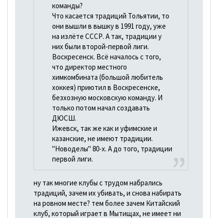
команды?
Что касается традиций Тольятии, то
они вышли в вышку в 1991 году, уже
на излёте СССР. А так, традиции у
них были второй-первой лиги.
Воскресенск. Всё началось с того,
что директор местного
химкомбината (большой любитель
хоккея) приютил в Воскресенске,
безхозную московскую команду. И
только потом начал создавать
ДЮСШ.
Ижевск, так же как и уфимские и
казанские, не имеют традиции.
"Новоделы" 80-х. А до того, традиции
первой лиги.
ну так многие клубы с трудом набрались
традиций, зачем их убивать, и снова набирать
на ровном месте? тем более зачем Китайский
клуб, который играет в Мытищах, не имеет ни