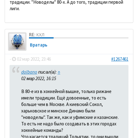
традиции. "Новоделы" 80-х. А до того, традиции первой
лиги.
RE: КХЛ
Вратарь
-
02 мар 2022, 23:46
#1267461
dolbano
писал(а):
↑
02 мар 2022, 16:15
В 80-е из в хоккейной вышке, только рижане
имели традиции. Ещё довоенные, то есть
больше чем в Москве. А киевский Сокол,
харьковское и минское Динамо были
"новоделы". Так же, как и уфимские и казанские.
То есть не надо было создавать в этих городах
хоккейные команды?
Что касается традиций Тольятии, то они вышли