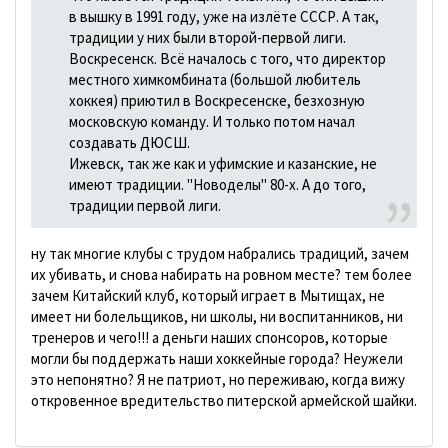
в вышку в 1991 году, уже на излёте СССР. А так,
традиции у них были второй-первой лиги.
Воскресенск. Всё началось с того, что директор
местного химкомбината (большой любитель
хоккея) приютил в Воскресенске, безхозную
московскую команду. И только потом начал
создавать ДЮСШ.
Ижевск, так же как и уфимские и казанские, не
имеют традиции. "Новоделы" 80-х. А до того,
традиции первой лиги.
ну так многие клубы с трудом набрались традиций, зачем
их убивать, и снова набирать на ровном месте? тем более
зачем Китайский клуб, который играет в Мытищах, не
имеет ни болельщиков, ни школы, ни воспитанников, ни
тренеров и чего!!! а деньги наших спонсоров, которые
могли бы поддержать наши хоккейные города? Неужели
это непонятно? Я не патриот, но переживаю, когда вижу
откровенное вредительство питерской армейской шайки.