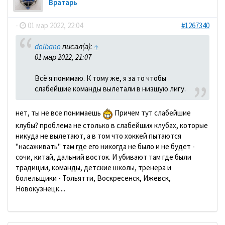
Вратарь
-
01 мар 2022, 22:04
#1267340
dolbano
писал(а):
↑
01 мар 2022, 21:07
Всё я понимаю. К тому же, я за то чтобы
слабейшие команды вылетали в низшую лигу.
нет, ты не все понимаешь
Причем тут слабейшие
клубы? проблема не столько в слабейших клубах, которые
никуда не вылетают, а в том что хоккей пытаются
"насаживать" там где его никогда не было и не будет -
сочи, китай, дальний восток. И убивают там где были
традиции, команды, детские школы, тренера и
болельщики - Тольятти, Воскресенск, Ижевск,
Новокузнецк....