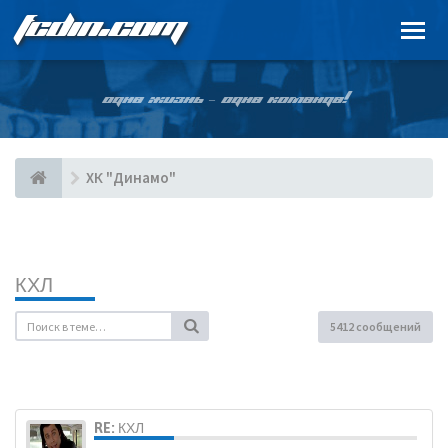
FCDIN.COM
ОДНА ЖИЗНЬ – ОДНА КОМАНДА!
ХК "Динамо"
КХЛ
5412 сообщений
RE: КХЛ