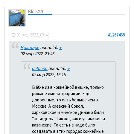
RE: КХЛ
dolbano
-
03 мар 2022, 07:48
#1267468
Вратарь
писал(а):
↑
02 мар 2022, 23:46
dolbano
писал(а):
↑
02 мар 2022, 16:15
В 80-е из в хоккейной вышке, только
рижане имели традиции. Ещё
довоенные, то есть больше чем в
Москве. А киевский Сокол,
харьковское и минское Динамо были
"новоделы". Так же, как и уфимские и
казанские. То есть не надо было
создавать в этих городах хоккейные