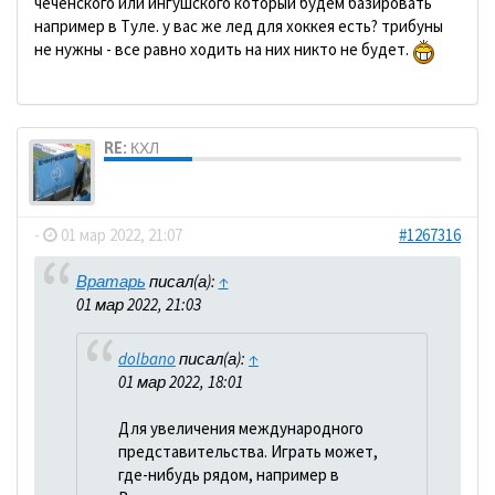
чеченского или ингушского который будем базировать
например в Туле. у вас же лед для хоккея есть? трибуны
не нужны - все равно ходить на них никто не будет.
RE: КХЛ
dolbano
-
01 мар 2022, 21:07
#1267316
Вратарь
писал(а):
↑
01 мар 2022, 21:03
dolbano
писал(а):
↑
01 мар 2022, 18:01
Для увеличения международного
представительства. Играть может,
где-нибудь рядом, например в