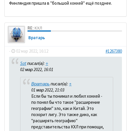
Финляндия пришла в "большой хоккей" ещё позднее.
RE: КХЛ
Вратарь
-
02 мар 2022, 16:12
#1267380
Sat
писал(а):
↑
02 мар 2022, 16:01
Вратарь
писал(а):
↑
01 мар 2022, 21:03
Если бы ты понимал и любил хоккей -
по понял бы что такое "расширение
географии" зло, как и Китай. Это
позорит лигу. Это также дико, как
"расширять географию"
представительства КХЛ при помощи,