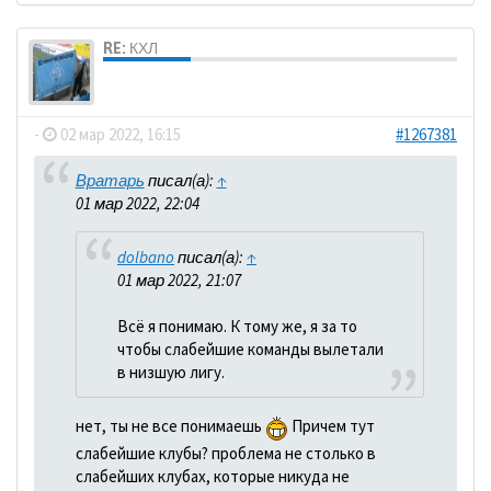
RE: КХЛ
dolbano
-
02 мар 2022, 16:15
#1267381
Вратарь
писал(а):
↑
01 мар 2022, 22:04
dolbano
писал(а):
↑
01 мар 2022, 21:07
Всё я понимаю. К тому же, я за то
чтобы слабейшие команды вылетали
в низшую лигу.
нет, ты не все понимаешь
Причем тут
слабейшие клубы? проблема не столько в
слабейших клубах, которые никуда не