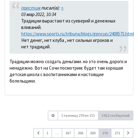
престиж
писал(а):
↑
03 мар 2022, 10:34
Традиции вырастают из суеверий и денежных
вливаний.
https://www.sports.ru/tribuna/blogs/gpncup/2408575.html
Нет денег, нет клуба , нет сильных игроков и
нет традиций.
Традиции можно создать деньгами. но это очень дорого и
ненадежно. Вот на Сочи посмотрим: будет там хорошая
детская школа с воспитанниками и настоящие
болельщики.
Страница
270
из
271
5412 сообщений
1
…
267
268
269
270
271