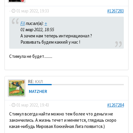
-
01 мар 2022, 19:33
#1267283
Fil
писал(а):
↑
01 мар 2022, 18:55
А зачем нам теперь интернационал ?
Развивать будем каккей у нас !
Стимула не будет.........
RE: КХЛ
MATZHER
-
01 мар 2022, 19:43
#1267284
Стимул всегда найти можно тем более что деньги не
закончились. А жизнь течет и меняется, глядишь скоро
какая-нибудь Мировая Хоккейная Лига появится.)