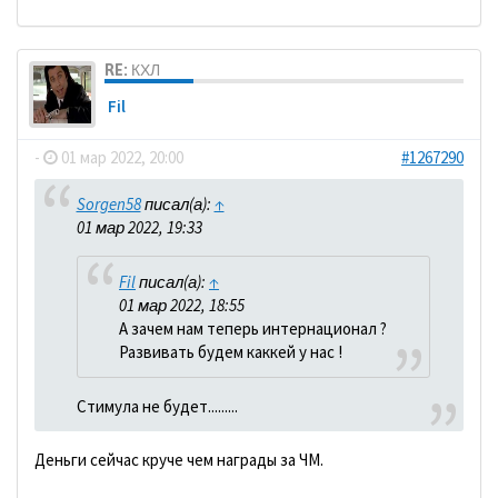
RE: КХЛ
Fil
-
01 мар 2022, 20:00
#1267290
Sorgen58
писал(а):
↑
01 мар 2022, 19:33
Fil
писал(а):
↑
01 мар 2022, 18:55
А зачем нам теперь интернационал ?
Развивать будем каккей у нас !
Стимула не будет.........
Деньги сейчас круче чем награды за ЧМ.