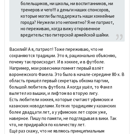
болельщиков, ни школы, ни воспитанников, ни
тренеров и чего!!! а деньги наших спонсоров,
которые могли бы поддержать наши хоккейные
города? Неужели это непонятно? Я не патриот,
но переживаю, когда вижу откровенное
вредительство питерской армейской шайки.
Василий! А я, патриот! Тоже переживаю, что не
сохраняются традиции. Это я, рационально объясняю,
почему так происходит. И в хоккее, и в футболе.
Например, мои ровесники помнят первый взлёт
воронежского Факела. Это было в начале-середине 80-х. В
область пришёл первый секретарь обкома партии,
большой любитель футбола. А когда ушёл, то Факел
вылетел из вышки, и лифтом во вторую лигу.
Есть любители хоккея, которые считают уфимских и
казанских новоделами. Хотя их традициям у казанских
более двадцати лет, а у уфимских лет сорок уже,
наверное. Пишу по памяти, не подглядывая в вики. Так
что, не придирайся по количеству лет.
Ещё раз скажу, что не являюсь принципиальным