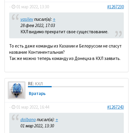
-
01 мар 2022, 13:30
#1267230
vasilev
писал(а):
↑
28 фев 2022, 17:03
КХЛ видимо прекратит свое существование.
То есть даже команды из Казахии и Белоруссии не спасут
название Континентальная?
Так же можно теперь команду из Донецка в КХЛ заявить.
RE: КХЛ
Вратарь
-
01 мар 2022, 16:44
#1267243
dolbano
писал(а):
↑
01 мар 2022, 13:30