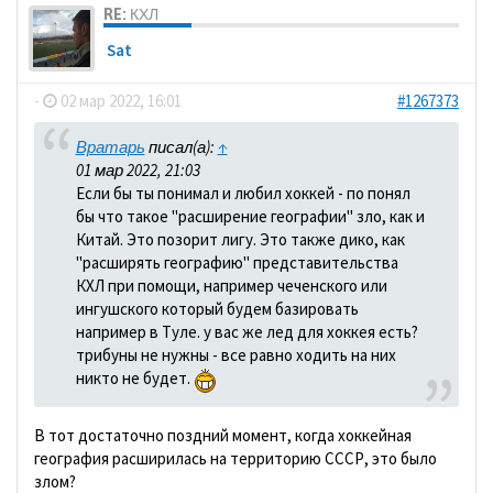
RE: КХЛ
Sat
-
02 мар 2022, 16:01
#1267373
Вратарь
писал(а):
↑
01 мар 2022, 21:03
Если бы ты понимал и любил хоккей - по понял
бы что такое "расширение географии" зло, как и
Китай. Это позорит лигу. Это также дико, как
"расширять географию" представительства
КХЛ при помощи, например чеченского или
ингушского который будем базировать
например в Туле. у вас же лед для хоккея есть?
трибуны не нужны - все равно ходить на них
никто не будет.
В тот достаточно поздний момент, когда хоккейная
география расширилась на территорию СССР, это было
злом?