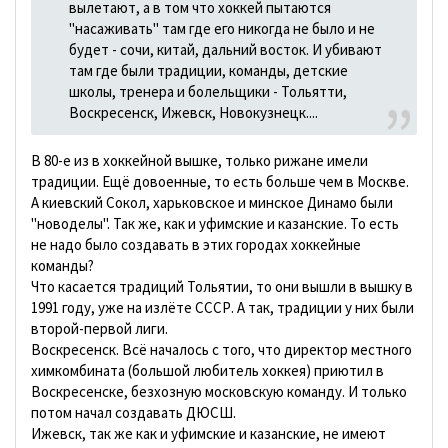
вылетают, а в том что хоккей пытаются
"насаживать" там где его никогда не было и не
будет - сочи, китай, дальний восток. И убивают
там где были традиции, команды, детские
школы, тренера и болельщики - Тольятти,
Воскресенск, Ижевск, Новокузнецк....
В 80-е из в хоккейной вышке, только рижане имели
традиции. Ещё довоенные, то есть больше чем в Москве.
А киевский Сокол, харьковское и минское Динамо были
"новоделы". Так же, как и уфимские и казанские. То есть
не надо было создавать в этих городах хоккейные
команды?
Что касается традиций Тольятии, то они вышли в вышку в
1991 году, уже на излёте СССР. А так, традиции у них были
второй-первой лиги.
Воскресенск. Всё началось с того, что директор местного
химкомбината (большой любитель хоккея) приютил в
Воскресенске, безхозную московскую команду. И только
потом начал создавать ДЮСШ.
Ижевск, так же как и уфимские и казанские, не имеют