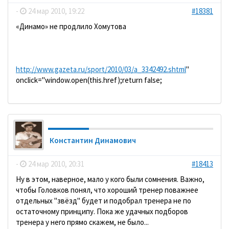
-
24 мар 2010, 19:22
#18381
«Динамо» не продлило Хомутова
http://www.gazeta.ru/sport/2010/03/a_3342492.shtml
"
onclick="window.open(this.href);return false;
Константин Динамович
-
24 мар 2010, 20:31
#18413
Ну в этом, наверное, мало у кого были сомнения. Важно,
чтобы Головков понял, что хороший тренер поважнее
отдельных "звёзд" будет и подобрал тренера не по
остаточному принципу. Пока же удачных подборов
тренера у него прямо скажем, не было...