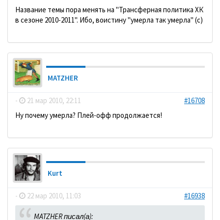
Название темы пора менять на "Трансферная политика ХК
в сезоне 2010-2011". Ибо, воистину "умерла так умерла" (с)
MATZHER
-
21 мар 2010, 22:11
#16708
Ну почему умерла? Плей-офф продолжается!
Kurt
-
22 мар 2010, 11:03
#16938
MATZHER писал(а):