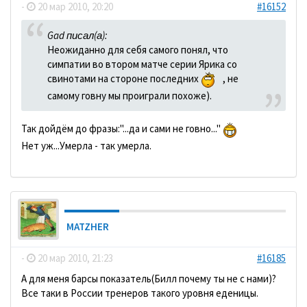
-
20 мар 2010, 20:20
#16152
Gad писал(а):
Неожиданно для себя самого понял, что
симпатии во втором матче серии Ярика со
свинотами на стороне последних
, не
самому говну мы проиграли похоже).
Так дойдём до фразы:"...да и сами не говно..."
Нет уж...Умерла - так умерла.
MATZHER
-
20 мар 2010, 21:23
#16185
А для меня барсы показатель(Билл почему ты не с нами)?
Все таки в России тренеров такого уровня еденицы.