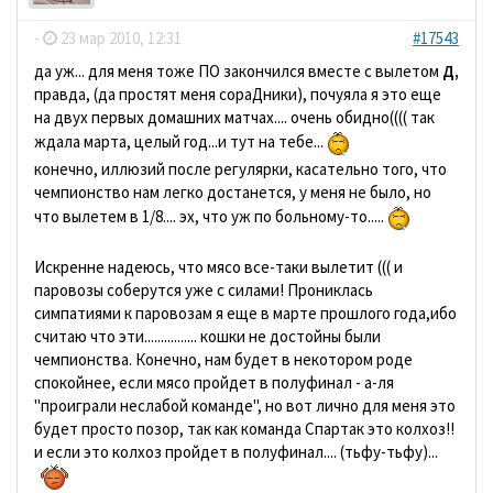
-
23 мар 2010, 12:31
#17543
да уж... для меня тоже ПО закончился вместе с вылетом
Д,
правда, (да простят меня сораДники), почуяла я это еще
на двух первых домашних матчах.... очень обидно(((( так
ждала марта, целый год...и тут на тебе...
конечно, иллюзий после регулярки, касательно того, что
чемпионство нам легко достанется, у меня не было, но
что вылетем в 1/8.... эх, что уж по больному-то.....
Искренне надеюсь, что мясо все-таки вылетит ((( и
паровозы соберутся уже с силами! Прониклась
симпатиями к паровозам я еще в марте прошлого года,ибо
считаю что эти................ кошки не достойны были
чемпионства. Конечно, нам будет в некотором роде
спокойнее, если мясо пройдет в полуфинал - а-ля
"проиграли неслабой команде", но вот лично для меня это
будет просто позор, так как команда Спартак это колхоз!!
и если это колхоз пройдет в полуфинал.... (тьфу-тьфу)...