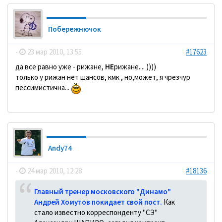
Побережнючок
-
23 мар 2010, 13:55
#17623
да все равно уже - рижане,
НЕ
рижане.... ))))
только у рижан нет шансов, кмк , но,может, я чрезчур
пессимистична...
Andy74
-
24 мар 2010, 12:28
#18136
Главный тренер московского "Динамо"
Андрей Хомутов покидает свой пост.
Как
стало известно корреспонденту "СЭ"