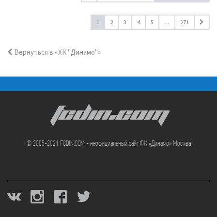
1
2
3
4
5
…
271
Вернуться в «ХК "Динамо"»
FCDIN.COM
© 2005-2021 FCDIN.COM - неофициальный сайт ФК «Динамо» Москва