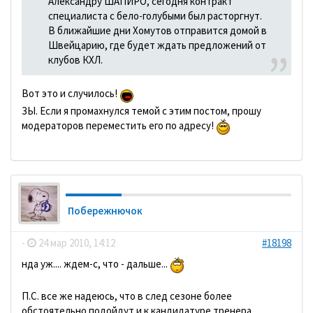
Александру ШАПИРО, сегодня контракт
специалиста с бело-голубыми был расторгнут.
В ближайшие дни Хомутов отправится домой в
Швейцарию, где будет ждать предложений от
клубов КХЛ.
Вот это и случилось!
ЗЫ. Если я промахнулся темой с этим постом, прошу
модераторов переместить его по адресу!
Побережнючок
-
24 мар 2010, 14:12
#18198
нда уж.... ждем-с, что - дальше...
П.С. все же надеюсь, что в след сезоне более
обстоятельно подойдут и к кандидатуре тренера...