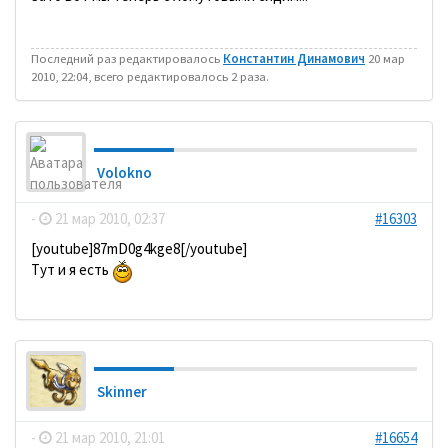
Последний раз редактировалось
Константин Динамович
20 мар
2010, 22:04, всего редактировалось 2 раза.
Volokno
-
21 мар 2010, 02:37
#16303
[youtube]87mD0g4kge8[/youtube]
Тут и я есть
Skinner
-
21 мар 2010, 21:01
#16654