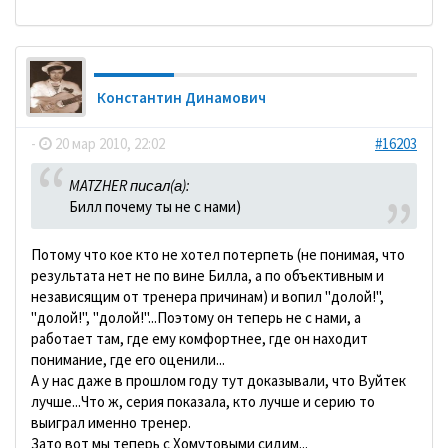
Константин Динамович
-
20 мар 2010, 22:02
#16203
MATZHER писал(а):
Билл почему ты не с нами)
Потому что кое кто не хотел потерпеть (не понимая, что
результата нет не по вине Билла, а по объективным и
независящим от тренера причинам) и вопил "долой!",
"долой!", "долой!"...Поэтому он теперь не с нами, а
работает там, где ему комфортнее, где он находит
понимание, где его оценили...
А у нас даже в прошлом году тут доказывали, что Вуйтек
лучше...Что ж, серия показала, кто лучше и серию то
выиграл именно тренер.
Зато вот мы теперь с Хомутовыми сидим...