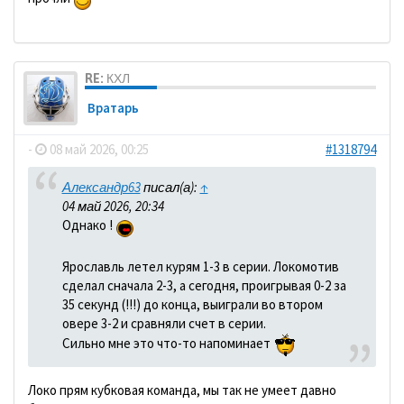
RE: КХЛ
Вратарь
-
08 май 2026, 00:25
#1318794
Александр63
писал(а):
↑
04 май 2026, 20:34
Однако !
Ярославль летел курям 1-3 в серии. Локомотив
сделал сначала 2-3, а сегодня, проигрывая 0-2 за
35 секунд (!!!) до конца, выиграли во втором
овере 3-2 и сравняли счет в серии.
Сильно мне это что-то напоминает
Локо прям кубковая команда, мы так не умеет давно