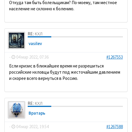
Откуда там быть болельщикам? По-моему, там местное
население не склонно к болению.
RE: КХЛ
vasilev
-
04 мар 2022, 07:36
#1267553
Если кризис в ближайшее время не разрешиться
российские нхловцы будут под жесточайшим давлением
и скорее всего вернуться в Россию.
RE: КХЛ
Вратарь
-
04 мар 2022, 19:54
#1267588