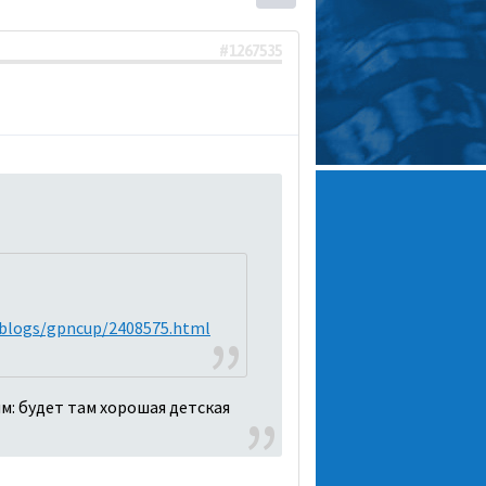
#1267535
a/blogs/gpncup/2408575.html
м: будет там хорошая детская