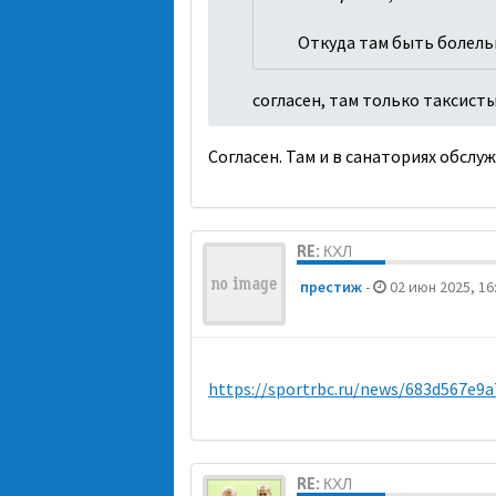
Откуда там быть болель
согласен, там только таксисты
Согласен. Там и в санаториях обсл
RE: КХЛ
престиж
-
02 июн 2025, 16
https://sportrbc.ru/news/683d567e9
RE: КХЛ