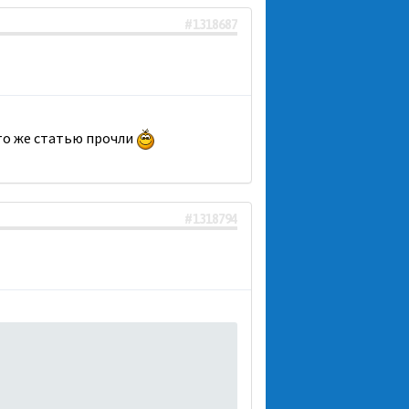
#1318687
 то же статью прочли
#1318794