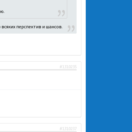
ю.
з всяких перспектив и шансов.
#1310235
#1310237