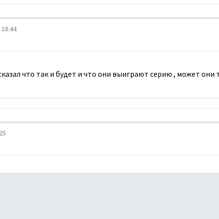
 18:44
казал что так и будет и что они выиграют серию , может они
25