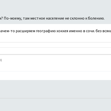
 По-моему, там местное население не склонно к болению.
о зачем-то расширяем географию хоккея именно в сочи. без вся
01