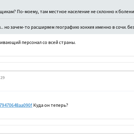
щикам? По-моему, там местное население не склонно к болени
... но зачем-то расширяем географию хоккея именно в сочи. бе
уживающий персонал со всей страны.
:29
a79470648aa090f
Куда он теперь?