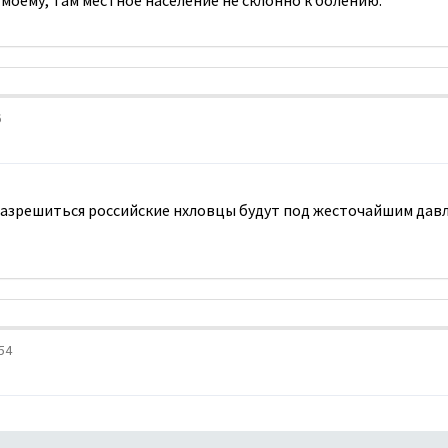
оему, там местное население не склонно к болению.
6
разрешиться российские нхловцы будут под жесточайшим давле
54