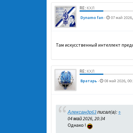
RE: КХЛ
Dynamo fan
-
07 май 2026,
Там искусственный интеллект предс
RE: КХЛ
Вратарь
-
08 май 2026, 00:
Александр63
писал(а):
↑
04 май 2026, 20:34
Однако !