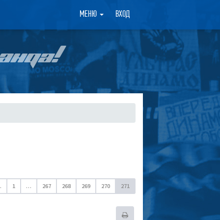
×
МЕНЮ
ВХОД
АНДА!
.
1
…
267
268
269
270
271