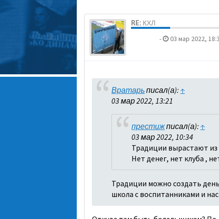
RE: КХЛ
dolbano
-
03 мар 2022, 18:
Вратарь
писал(а):
↑
03 мар 2022, 13:21
престиж
писал(а):
↑
03 мар 2022, 10:34
Традиции вырастают из 
Нет денег, нет клуба , н
Традиции можно создать деньг
школа с воспитанниками и на