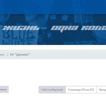
 ЖИЗНЬ – ОДНА КОМ
амо
ХК "Динамо"
Поиск
5412 сообщений
Страница
271
из
271
Пред