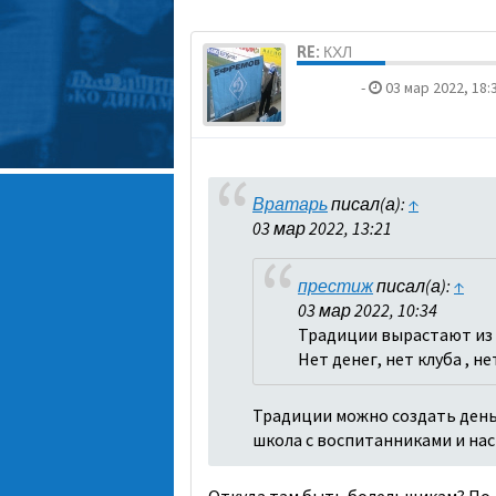
RE: КХЛ
dolbano
-
03 мар 2022, 18:
Вратарь
писал(а):
↑
03 мар 2022, 13:21
престиж
писал(а):
↑
03 мар 2022, 10:34
Традиции вырастают из 
Нет денег, нет клуба , н
Традиции можно создать деньг
школа с воспитанниками и на