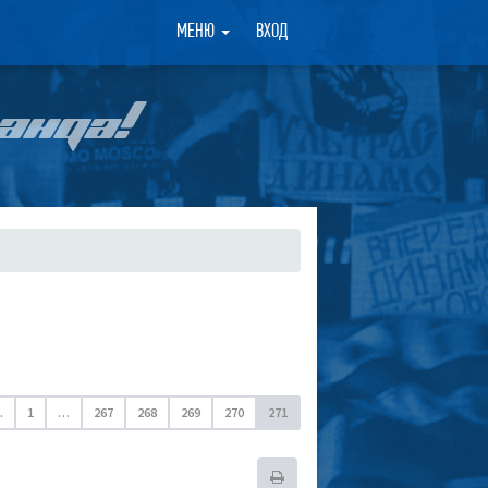
×
МЕНЮ
ВХОД
АНДА!
.
1
…
267
268
269
270
271