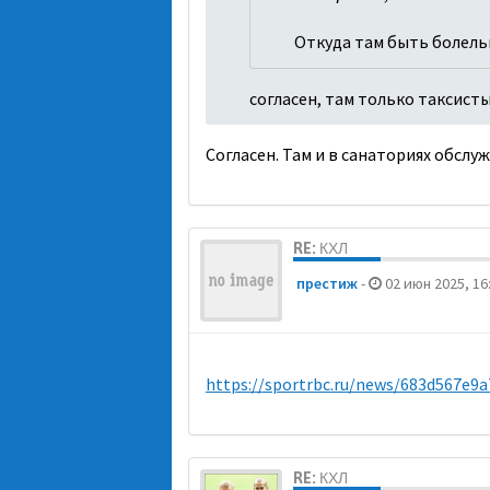
Откуда там быть болель
согласен, там только таксисты
Согласен. Там и в санаториях обсл
RE: КХЛ
престиж
-
02 июн 2025, 16
https://sportrbc.ru/news/683d567e9
RE: КХЛ