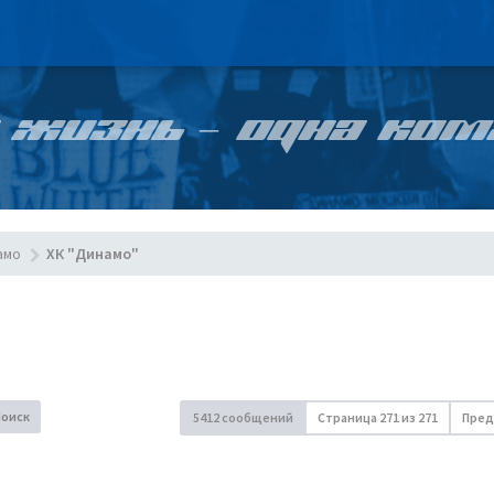
 ЖИЗНЬ – ОДНА КОМ
амо
ХК "Динамо"
Поиск
5412 сообщений
Страница
271
из
271
Пред