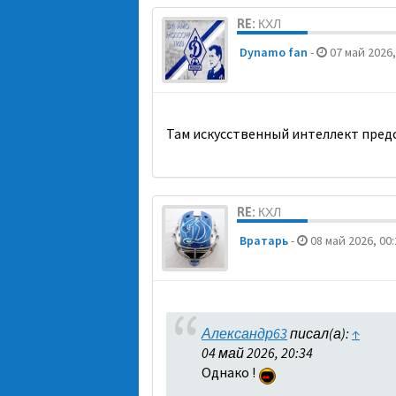
RE: КХЛ
Dynamo fan
-
07 май 2026,
Там искусственный интеллект предс
RE: КХЛ
Вратарь
-
08 май 2026, 00:
Александр63
писал(а):
↑
04 май 2026, 20:34
Однако !