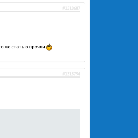
#1318687
 то же статью прочли
#1318794