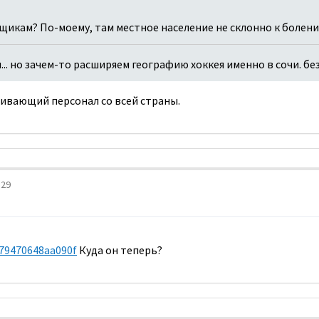
щикам? По-моему, там местное население не склонно к болени
... но зачем-то расширяем географию хоккея именно в сочи. бе
уживающий персонал со всей страны.
:29
a79470648aa090f
Куда он теперь?