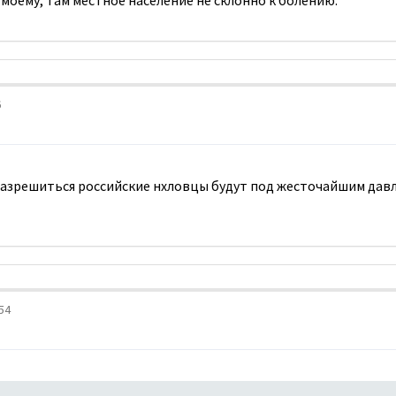
оему, там местное население не склонно к болению.
6
разрешиться российские нхловцы будут под жесточайшим давле
54