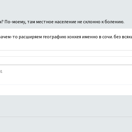
 По-моему, там местное население не склонно к болению.
о зачем-то расширяем географию хоккея именно в сочи. без вся
01