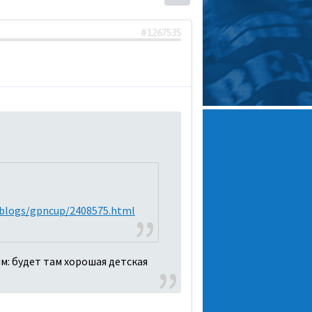
#1267535
a/blogs/gpncup/2408575.html
м: будет там хорошая детская