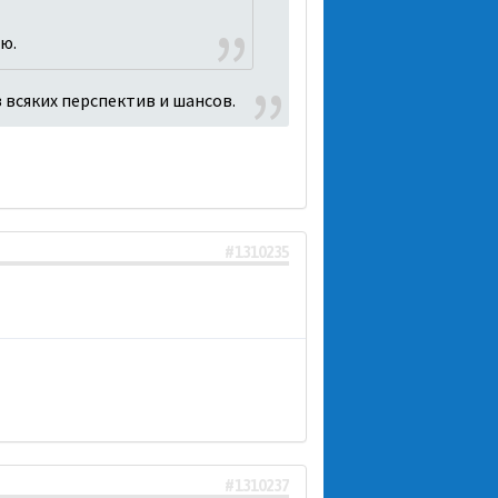
ю.
з всяких перспектив и шансов.
#1310235
#1310237