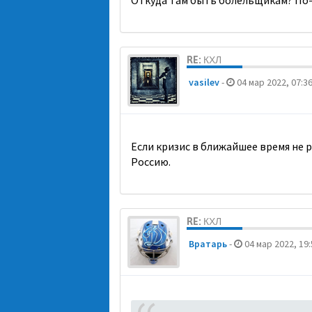
Откуда там быть болельщикам? По-м
RE: КХЛ
vasilev
-
04 мар 2022, 07:3
Если кризис в ближайшее время не 
Россию.
RE: КХЛ
Вратарь
-
04 мар 2022, 19: