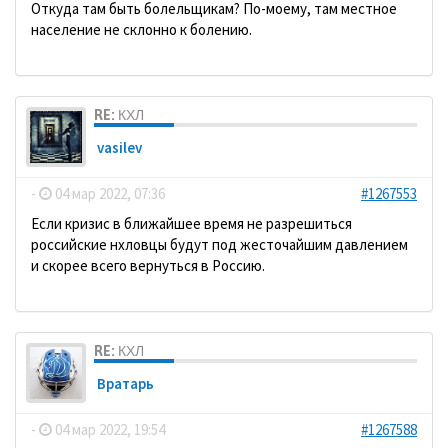
Откуда там быть болельщикам? По-моему, там местное
население не склонно к болению.
RE: КХЛ
vasilev
-
04 мар 2022, 07:36
#1267553
Если кризис в ближайшее время не разрешиться
российские нхловцы будут под жесточайшим давлением
и скорее всего вернуться в Россию.
RE: КХЛ
Вратарь
-
04 мар 2022, 19:54
#1267588