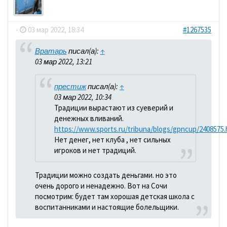
dolbano
-
03 мар 2022, 18:34
#1267535
Вратарь
писал(а):
↑
03 мар 2022, 13:21
престиж
писал(а):
↑
03 мар 2022, 10:34
Традиции вырастают из суеверий и
денежных вливаний.
https://www.sports.ru/tribuna/blogs/gpncup/2408575.
Нет денег, нет клуба , нет сильных
игроков и нет традиций.
Традиции можно создать деньгами. но это
очень дорого и ненадежно. Вот на Сочи
посмотрим: будет там хорошая детская школа с
воспитанниками и настоящие болельщики.