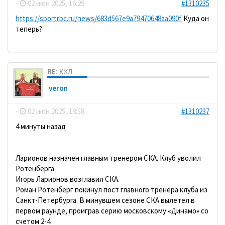
-
02 июн 2025, 16:29
#1310235
https://sportrbc.ru/news/683d567e9a79470648aa090f
Куда он
теперь?
RE: КХЛ
veron
-
02 июн 2025, 18:58
#1310237
4 минуты назад
Ларионов назначен главным тренером СКА. Клуб уволил
Ротенберга
Игорь Ларионов возглавил СКА.
Роман Ротенберг покинул пост главного тренера клуба из
Санкт-Петербурга. В минувшем сезоне СКА вылетел в
первом раунде, проиграв серию московскому «Динамо» со
счетом 2-4.