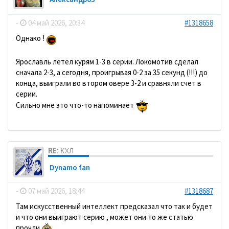
-
04 май 2026, 20:34
#1318658
Однако !
Ярославль летел курям 1-3 в серии. Локомотив сделал
сначала 2-3, а сегодня, проигрывая 0-2 за 35 секунд (!!!) до
конца, выиграли во втором овере 3-2 и сравняли счет в
серии.
Сильно мне это что-то напоминает
RE: КХЛ
Dynamo fan
-
07 май 2026, 18:44
#1318687
Там искусственный интеллект предсказал что так и будет
и что они выиграют серию , может они то же статью
прочли