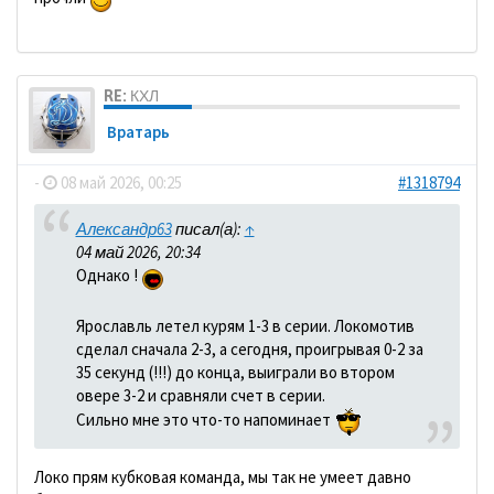
RE: КХЛ
Вратарь
-
08 май 2026, 00:25
#1318794
Александр63
писал(а):
↑
04 май 2026, 20:34
Однако !
Ярославль летел курям 1-3 в серии. Локомотив
сделал сначала 2-3, а сегодня, проигрывая 0-2 за
35 секунд (!!!) до конца, выиграли во втором
овере 3-2 и сравняли счет в серии.
Сильно мне это что-то напоминает
Локо прям кубковая команда, мы так не умеет давно