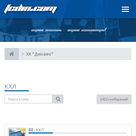
FCDIN.COM
ОДНА ЖИЗНЬ – ОДНА КОМАНДА!
ХК "Динамо"
КХЛ
5412 сообщений
RE: КХЛ