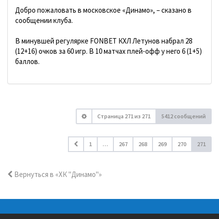
Добро пожаловать в московское «Динамо», – сказано в
сообщении клуба.
В минувшей регулярке FONBET КХЛ Летунов набрал 28
(12+16) очков за 60 игр. В 10 матчах плей-офф у него 6 (1+5)
баллов.
Страница
271
из
271
5412 сообщений
1
…
267
268
269
270
271
Вернуться в «ХК "Динамо"»