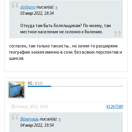
dolbano
писал(а):
↑
03 мар 2022, 18:34
Откуда там быть болельщикам? По-моему, там
местное население не склонно к болению.
согласен, там только таксисты... но зачем-то расширяем
географию хоккея именно в сочи. без всяких перспектив и
шансов.
RE: КХЛ
dolbano
-
04 мар 2022, 20:01
#1267589
Вратарь
писал(а):
↑
04 мар 2022, 19:54