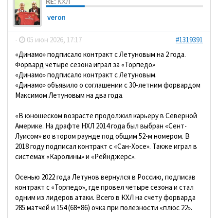
RE: КХЛ
veron
-
05 июн 2026, 17:17
#1319391
«Динамо» подписало контракт с Летуновым на 2 года.
Форвард четыре сезона играл за «Торпедо»
«Динамо» подписало контракт с Летуновым.
«Динамо» объявило о соглашении с 30-летним форвардом
Максимом Летуновым на два года.
«В юношеском возрасте продолжил карьеру в Северной
Америке. На драфте НХЛ 2014 года был выбран «Сент-
Луисом» во втором раунде под общим 52-м номером. В
2018 году подписал контракт с «Сан-Хосе». Также играл в
системах «Каролины» и «Рейнджерс».
Осенью 2022 года Летунов вернулся в Россию, подписав
контракт с «Торпедо», где провел четыре сезона и стал
одним из лидеров атаки. Всего в КХЛ на счету форварда
285 матчей и 154 (68+86) очка при полезности «плюс 22».