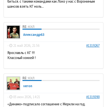
биться. с такими командами как Локо у нас с Ворониным
шансов взять КГ ноль...
RE: КХЛ
Александр63
-
21 май 2026, 21:56
#1319267
Ярославль с КГ !!!
Классный хоккей !
RE: КХЛ
veron
-
05 июн 2026, 14:21
#1319390
«Динамо» подписало соглашение с Меркли на год.