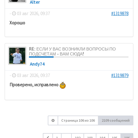
Alter
-
03 авг 2026, 09:37
#1319878
Хорошо
RE: ЕСЛИ У ВАС ВОЗНИКЛИ ВОПРОСЫ ПО
ПОДСЧЕТАМ - ВАМ СЮДА!
Andy74
-
03 авг 2026, 09:37
#1319879
Проверено, исправлено
Страница
106
из
106
2109 сообщений
1
…
102
103
104
105
106