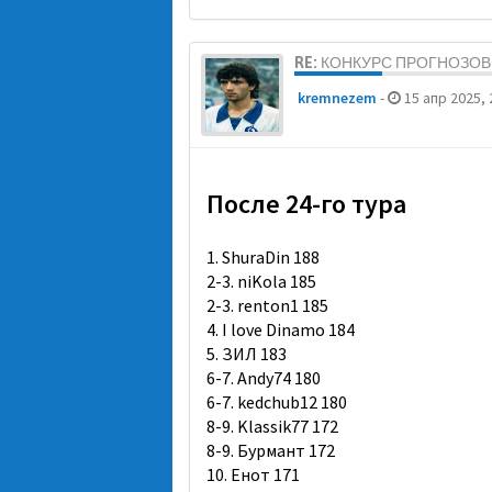
RE: КОНКУРС ПРОГНОЗОВ 
kremnezem
-
15 апр 2025, 
После 24-го тура
1. ShuraDin 188
2-3. niKola 185
2-3. renton1 185
4. I love Dinamo 184
5. ЗИЛ 183
6-7. Andy74 180
6-7. kedchub12 180
8-9. Klassik77 172
8-9. Бурмант 172
10. Енот 171