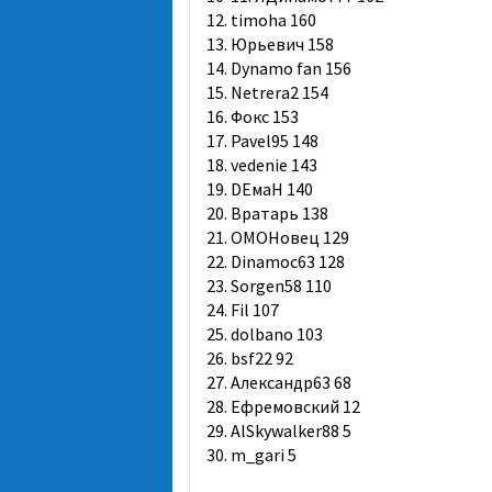
12. timoha 160
13. Юрьевич 158
14. Dynamo fan 156
15. Netrera2 154
16. Фокс 153
17. Pavel95 148
18. vedenie 143
19. DЕмаН 140
20. Вратарь 138
21. ОМОНовец 129
22. Dinamoc63 128
23. Sorgen58 110
24. Fil 107
25. dolbano 103
26. bsf22 92
27. Александр63 68
28. Ефремовский 12
29. AlSkywalker88 5
30. m_gari 5