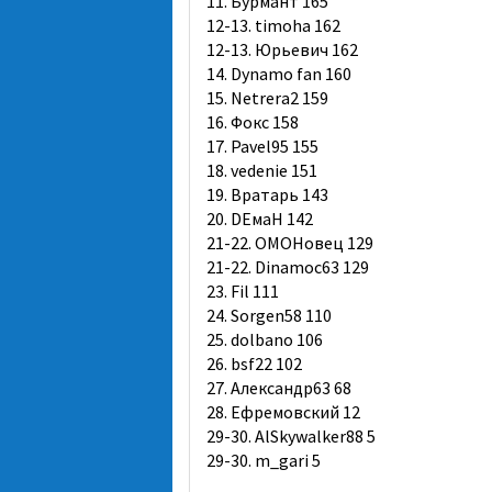
11. Бурмант 165
12-13. timoha 162
12-13. Юрьевич 162
14. Dynamo fan 160
15. Netrera2 159
16. Фокс 158
17. Pavel95 155
18. vedenie 151
19. Вратарь 143
20. DЕмаН 142
21-22. ОМОНовец 129
21-22. Dinamoc63 129
23. Fil 111
24. Sorgen58 110
25. dolbano 106
26. bsf22 102
27. Александр63 68
28. Ефремовский 12
29-30. AlSkywalker88 5
29-30. m_gari 5