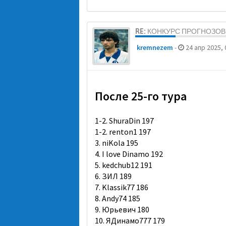
RE: КОНКУРС ПРОГНОЗОВ 
kremnezem
-
24 апр 2025, 
После 25-го тура
1-2. ShuraDin 197
1-2. renton1 197
3. niKola 195
4. I love Dinamo 192
5. kedchub12 191
6. ЗИЛ 189
7. Klassik77 186
8. Andy74 185
9. Юрьевич 180
10. ЯДинамо777 179