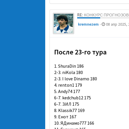
RE: КОНКУРС ПРОГНОЗОВ 
kremnezem
-
08 апр 2025, 
После 23-го тура
1. ShuraDin 186
2-3. niKola 180
2-3. I love Dinamo 180
4. renton1 179
5. Andy74 177
6-7. kedchub12 175
6-7. ЗИЛ 175
8. Klassik77 169
9. Енот 167
10. ЯДинамо777 166