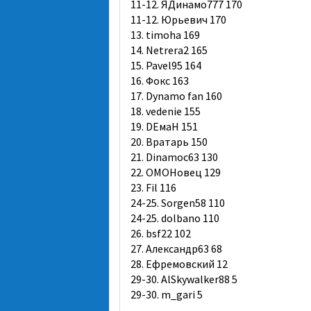
11-12. ЯДинамо777 170
11-12. Юрьевич 170
13. timoha 169
14. Netrera2 165
15. Pavel95 164
16. Фокс 163
17. Dynamo fan 160
18. vedenie 155
19. DЕмаН 151
20. Вратарь 150
21. Dinamoc63 130
22. ОМОНовец 129
23. Fil 116
24-25. Sorgen58 110
24-25. dolbano 110
26. bsf22 102
27. Александр63 68
28. Ефремовский 12
29-30. AlSkywalker88 5
29-30. m_gari 5