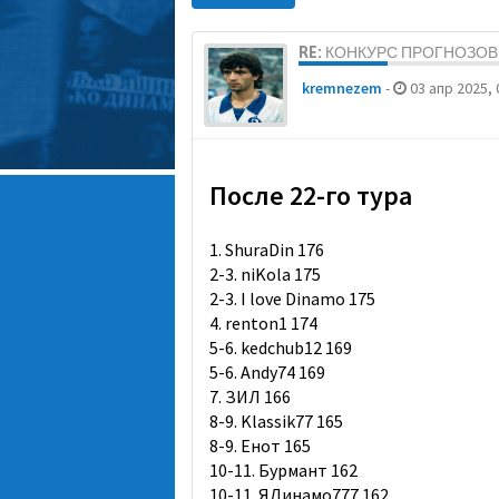
RE: КОНКУРС ПРОГНОЗОВ 
kremnezem
-
03 апр 2025, 
После 22-го тура
1. ShuraDin 176
2-3. niKola 175
2-3. I love Dinamo 175
4. renton1 174
5-6. kedchub12 169
5-6. Andy74 169
7. ЗИЛ 166
8-9. Klassik77 165
8-9. Енот 165
10-11. Бурмант 162
10-11. ЯДинамо777 162