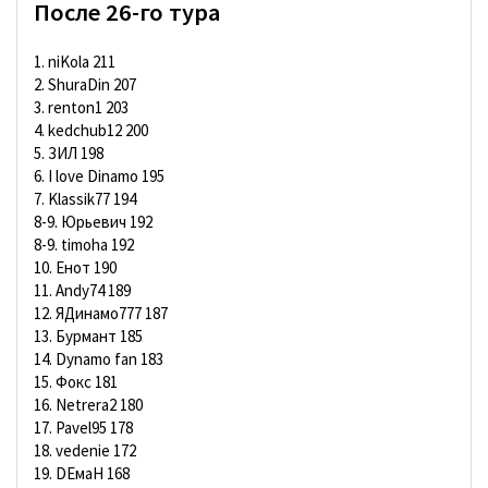
После 26-го тура
1. niKola 211
2. ShuraDin 207
3. renton1 203
4. kedchub12 200
5. ЗИЛ 198
6. I love Dinamo 195
7. Klassik77 194
8-9. Юрьевич 192
8-9. timoha 192
10. Енот 190
11. Andy74 189
12. ЯДинамо777 187
13. Бурмант 185
14. Dynamo fan 183
15. Фокс 181
16. Netrera2 180
17. Pavel95 178
18. vedenie 172
19. DЕмаН 168