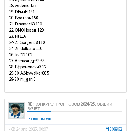
18. vedenie 155
19. DЕмаН 151
20. Вратарь 150
21. Dinamoc63 130
22. ОМОНовец 129
23. Fil 116
24-25. Sorgen58 110
24-25. dolbano 110
26. bsf22 102
27. Александр63 68
28. Ефремовский 12
29-30. AlSkywalker88 5
29-30. m_gari 5
RE: КОНКУРС ПРОГНОЗОВ 2024/25. ОБЩИЙ
ЗАЧЁТ.
kremnezem
-
24 апр 2025, 00:07
#1308962