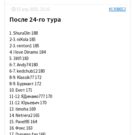
-
15 апр 2025, 23:16
#1308652
После 24-го тура
1. ShuraDin 188
2-3. niKola 185
2-3. renton1 185
4. I love Dinamo 184
5. ЗИЛ 183
6-7. Andy74 180
6-7. kedchub12 180
8-9. Klassik77 172
8-9. Бурмант 172
10. Енот 171
11-12. ЯДинамо777 170
11-12. Юрьевич 170
13. timoha 169
14. Netrera2 165
15. Pavel95 164
16. Фокс 163
17. Dynamo fan 160