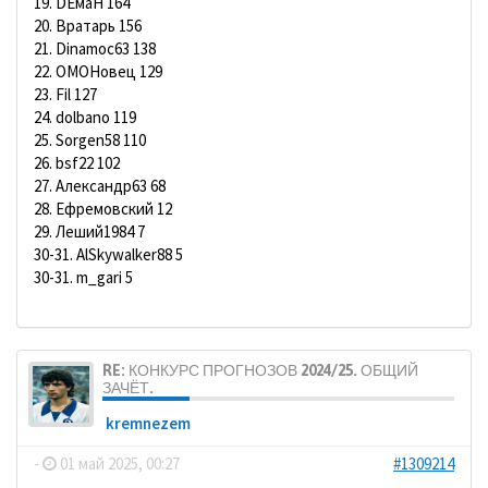
19. DЕмаН 164
20. Вратарь 156
21. Dinamoc63 138
22. ОМОНовец 129
23. Fil 127
24. dolbano 119
25. Sorgen58 110
26. bsf22 102
27. Александр63 68
28. Ефремовский 12
29. Леший1984 7
30-31. AlSkywalker88 5
30-31. m_gari 5
RE: КОНКУРС ПРОГНОЗОВ 2024/25. ОБЩИЙ
ЗАЧЁТ.
kremnezem
-
01 май 2025, 00:27
#1309214