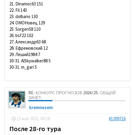
21. Dinamoc63 151
22. Fil 143
23. dolbano 130
24. ОМОНовец 129
25. Sorgen58 110
26. bsf22 102
27. Александр63 68
28. Ефремовский 12
29. Леший1984 7
30-31. AlSkywalker88 5
30-31. m_gari 5
RE: КОНКУРС ПРОГНОЗОВ 2024/25. ОБЩИЙ
ЗАЧЁТ.
kremnezem
-
15 май 2025, 00:18
#1309716
После 28-го тура