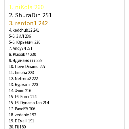
1. niKola 260
2.
ShuraDin 251
3. renton1 242
4. kedchub12 241
5-6. ЗИЛ 236
5-6. Юрьевич 236
7. Andy74 231
8. Klassik77 230
9. ЯДинамо777 228
10. I love Dinamo 227
11. timoha 223
12. Netrera2 222
13. Бурмант 220
14. Фокс 216
15-16. Енот 214
15-16. Dynamo fan 214
17. Pavel95 206
18. vedenie 192
19. DЕмаН 191
20. Fil 180