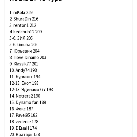
1. niKola 219
2. ShuraDin 216
3. renton1 212
4. kedchub12 209
5-6. ЗИЛ 205
5-6. timoha 205
7. Юрьевич 204
8. I love Dinamo 203
9. Klassik77 201
10. Andy74 198
11. Бурмант 194
12-13. Енот 193
12-13. ЯДинамо777 193
14. Netrera2 190
15. Dynamo fan 189
16. Фокс 187
17. Pavel95 182
18. vedenie 178
19. DЕмаН 174
20. Вратарь 158