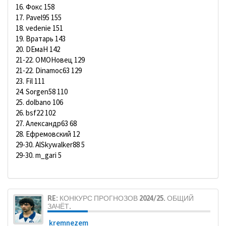
16. Фокс 158
17. Pavel95 155
18. vedenie 151
19. Вратарь 143
20. DЕмаН 142
21-22. ОМОНовец 129
21-22. Dinamoc63 129
23. Fil 111
24. Sorgen58 110
25. dolbano 106
26. bsf22 102
27. Александр63 68
28. Ефремовский 12
29-30. AlSkywalker88 5
29-30. m_gari 5
RE: КОНКУРС ПРОГНОЗОВ 2024/25. ОБЩИЙ
ЗАЧЁТ.
kremnezem