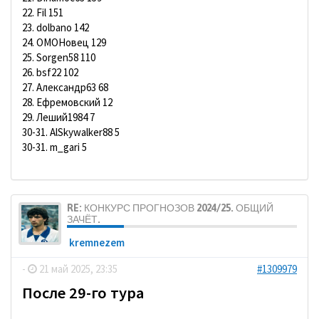
22. Fil 151
23. dolbano 142
24. ОМОНовец 129
25. Sorgen58 110
26. bsf22 102
27. Александр63 68
28. Ефремовский 12
29. Леший1984 7
30-31. AlSkywalker88 5
30-31. m_gari 5
RE: КОНКУРС ПРОГНОЗОВ 2024/25. ОБЩИЙ
ЗАЧЁТ.
kremnezem
-
21 май 2025, 23:35
#1309979
После 29-го тура