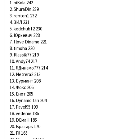
1. niKola 242
2. ShuraDin 239
3. renton1 232
4. ЗИЛ 231
5. kedchub12 230
6. Юрьевич 228
7. I love Dinamo 221
8. timoha 220
9. Klassik77 219
10. Andy74 217
11. ЯДинамо777 214
12. Netrera2 213
13. Бурмант 208
14. Фокс 206
15. Енот 205
16. Dynamo fan 204
17. Pavel95 199
18. vedenie 186
19. DЕмаН 185
20. Вратарь 170
21. Fil 165