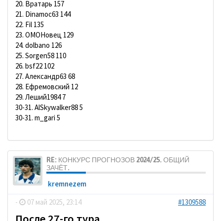
20. Вратарь 157
21. Dinamoc63 144
22. Fil 135
23. ОМОНовец 129
24. dolbano 126
25. Sorgen58 110
26. bsf22 102
27. Александр63 68
28. Ефремовский 12
29. Леший1984 7
30-31. AlSkywalker88 5
30-31. m_gari 5
RE: КОНКУРС ПРОГНОЗОВ 2024/25. ОБЩИЙ
ЗАЧЁТ.
kremnezem
-
07 май 2025, 23:14
#1309588
После 27-го тура