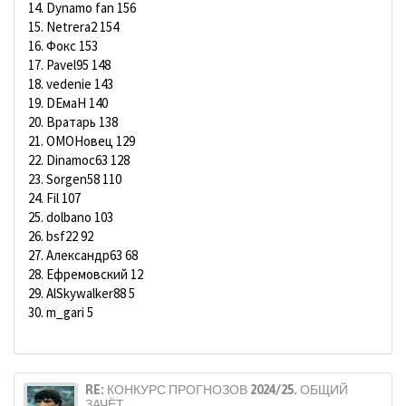
14. Dynamo fan 156
15. Netrera2 154
16. Фокс 153
17. Pavel95 148
18. vedenie 143
19. DЕмаН 140
20. Вратарь 138
21. ОМОНовец 129
22. Dinamoc63 128
23. Sorgen58 110
24. Fil 107
25. dolbano 103
26. bsf22 92
27. Александр63 68
28. Ефремовский 12
29. AlSkywalker88 5
30. m_gari 5
RE: КОНКУРС ПРОГНОЗОВ 2024/25. ОБЩИЙ
ЗАЧЁТ.