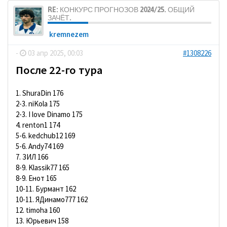
RE: КОНКУРС ПРОГНОЗОВ 2024/25. ОБЩИЙ
ЗАЧЁТ.
kremnezem
-
03 апр 2025, 00:03
#1308226
После 22-го тура
1. ShuraDin 176
2-3. niKola 175
2-3. I love Dinamo 175
4. renton1 174
5-6. kedchub12 169
5-6. Andy74 169
7. ЗИЛ 166
8-9. Klassik77 165
8-9. Енот 165
10-11. Бурмант 162
10-11. ЯДинамо777 162
12. timoha 160
13. Юрьевич 158