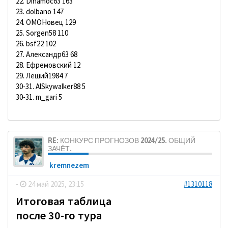
22. Dinamoc63 163
23. dolbano 147
24. ОМОНовец 129
25. Sorgen58 110
26. bsf22 102
27. Александр63 68
28. Ефремовский 12
29. Леший1984 7
30-31. AlSkywalker88 5
30-31. m_gari 5
RE: КОНКУРС ПРОГНОЗОВ 2024/25. ОБЩИЙ
ЗАЧЁТ.
kremnezem
-
24 май 2025, 23:15
#1310118
Итоговая таблица
после 30-го тура