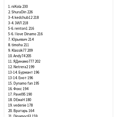
1. niKola 230
2. ShuraDin 226
3-4. kedchub12 218
3-4. ЗИЛ 218
5-6. renton1 216
5-6. I love Dinamo 216
7. Юрьевич 214
8. timoha 211
9. Klassik77 209
10. Andy74 205
11. ЯДинамо777 202
12. Netrera2 199
13-14. Бурмант 196
13-14. Енот 196
15. Dynamo fan 195
16. Фокс 194
17. Pavel95 190
18. DЕмаН 180
19. vedenie 178
20. Вратарь 164
21. Dinamoc63 159