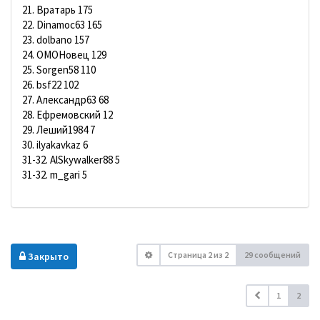
21. Вратарь 175
22. Dinamoc63 165
23. dolbano 157
24. ОМОНовец 129
25. Sorgen58 110
26. bsf22 102
27. Александр63 68
28. Ефремовский 12
29. Леший1984 7
30. ilyakavkaz 6
31-32. AlSkywalker88 5
31-32. m_gari 5
Страница
2
из
2
29 сообщений
Закрыто
1
2