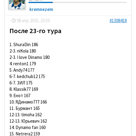
kremnezem
-
08 апр 2025, 23:50
#1308418
После 23-го тура
1. ShuraDin 186
2-3. niKola 180
2-3. I love Dinamo 180
4. renton1 179
5. Andy74 177
6-7. kedchub12 175
6-7. ЗИЛ 175
8. Klassik77 169
9. Енот 167
10. ЯДинамо777 166
11. Бурмант 165
12-13. timoha 162
12-13. Юрьевич 162
14. Dynamo fan 160
15. Netrera2 159