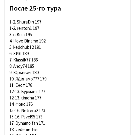
После 25-го тура
1-2. ShuraDin 197
1-2. renton1 197
3. niKola 195
4. I love Dinamo 192
5. kedchub12 191
6. ЗИЛ 189
7. Klassik77 186
8. Andy74 185
9. Юрьевич 180
10. ЯДинамо777 179
11. Енот 178
12-13. Бурмант 177
12-13. timoha 177
14. Фокс 176
15-16. Netrera2 173
15-16. Pavel95 173
17. Dynamo fan 171
18. vedenie 165