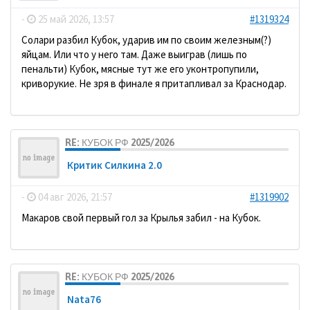
-
25 май 2026, 13:57
#1319324
Солари разбил Кубок, ударив им по своим железным(?)
яйцам. Или что у него там. Даже выиграв (лишь по
пенальти) Кубок, мясные тут же его уконтропупили,
криворукие. Не зря в финале я притапливал за Краснодар.
RE: КУБОК РФ 2025/2026
Критик Силкина 2.0
-
04 авг 2026, 21:57
#1319902
Макаров свой первый гол за Крылья забил - на Кубок.
RE: КУБОК РФ 2025/2026
Nata76