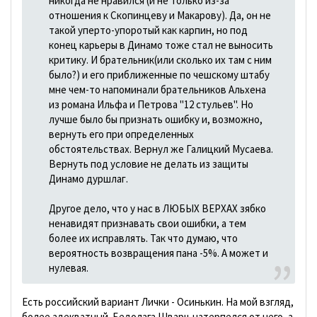
никогда не нравился (и не только из-за
отношения к Скопинцеву и Макарову). Да, он не
такой уперто-упоротый как карпин, но под
конец карьеры в Динамо тоже стал не выносить
критику. И брательник(или сколько их там с ним
было?) и его приближенные по чешскому штабу
мне чем-то напоминали брательников Альхена
из романа Ильфа и Петрова "12 стульев". Но
лучше было бы признать ошибку и, возможно,
вернуть его при определенных
обстоятельствах. Вернул же Галицкий Мусаева.
Вернуть под условие не делать из защиты
Динамо дуршлаг.
Другое дело, что у нас в ЛЮБЫХ ВЕРХАХ зябко
ненавидят признавать свои ошибки, а тем
более их исправлять. Так что думаю, что
вероятность возвращения пана -5%. А может и
нулевая.
Есть российский вариант Лички - Осинькин. На мой взгляд,
более адекватный. Бедолага Шварц натерпелся от него, а