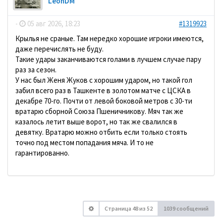
LeonDM
-
05 авг 2026, 18:23
#1319923
Крылья не сраные. Там нередко хорошие игроки имеются,
даже перечислять не буду.
Такие удары заканчиваются голами в лучшем случае пару
раз за сезон.
У нас был Женя Жуков с хорошим ударом, но такой гол
забил всего раз в Ташкенте в золотом матче с ЦСКА в
декабре 70-го. Почти от левой боковой метров с 30-ти
вратарю сборной Союза Пшеничникову. Мяч так же
казалось летит выше ворот, но так же свалился в
девятку. Вратарю можно отбить если только стоять
точно под местом попадания мяча. И то не
гарантированно.
Страница
48
из
52
1039 сообщений