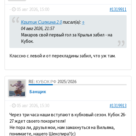
-
05 авг 2026, 15:00
#1319911
Критик Силкина 2.0
писал(а):
↑
04 авг 2026, 21:57
Макаров свой первый гол за Крылья забил - на
Кубок.
Классно с левой и от перекладины забил, что уж там.
RE: КУБОК РФ 2025/2026
Банщик
-
05 авг 2026, 15:30
#1319913
Через три часа наши вступают в кубковый сезон. Кубок 26-
27 ждет своего покорителя!
Не пора ли, друзья мои, нам замахнуться на Вильяма,
понимаете, нашего Шекспира?(с)