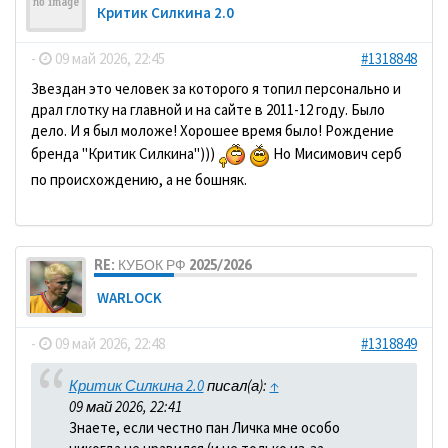
Критик Силкина 2.0
-
09 май 2026, 22:45
#1318848
Звездан это человек за которого я топил персонально и
драл глотку на главной и на сайте в 2011-12 году. Было
дело. И я был моложе! Хорошее время было! Рождение
бренда "Критик Силкина")))
Но Мисимович серб
по происхождению, а не бошняк.
RE: КУБОК РФ 2025/2026
WARLOCK
-
09 май 2026, 22:48
#1318849
Критик Силкина 2.0
писал(а):
↑
09 май 2026, 22:41
Знаете, если честно пан Личка мне особо