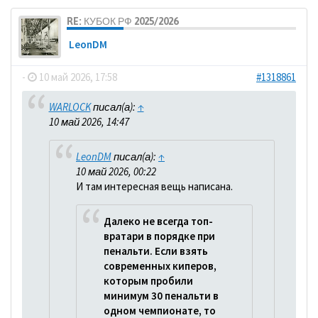
RE: КУБОК РФ 2025/2026
LeonDM
-
10 май 2026, 17:58
#1318861
WARLOCK
писал(а):
↑
10 май 2026, 14:47
LeonDM
писал(а):
↑
10 май 2026, 00:22
И там интересная вещь написана.
Далеко не всегда топ-
вратари в порядке при
пенальти. Если взять
современных киперов,
которым пробили
минимум 30 пенальти в
одном чемпионате, то