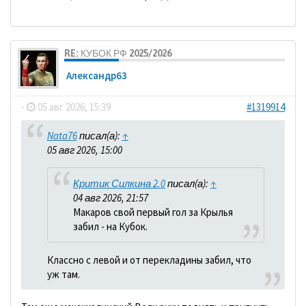
RE: КУБОК РФ 2025/2026
Александр63
-
05 авг 2026, 15:39
#1319914
Nata76
писал(а):
↑
05 авг 2026, 15:00
Критик Силкина 2.0
писал(а):
↑
04 авг 2026, 21:57
Макаров свой первый гол за Крылья
забил - на Кубок.
Классно с левой и от перекладины забил, что
уж там.