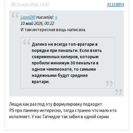
-
10 май 2026, 14:47
#1318859
LeonDM
писал(а):
↑
10 май 2026, 00:22
И там интересная вещь написана.
Далеко не всегда топ-вратари в
порядке при пенальти. Если взять
современных киперов, которым
пробили минимум 30 пенальти в
одном чемпионате, то самыми
надежными будут средние
вратари.
Лещук как раз под эту формулировку подходит.
PS про паненку интересно, тогда странно что мало кто
исполняет. У нас Гагнидзе так забил в одной серии.