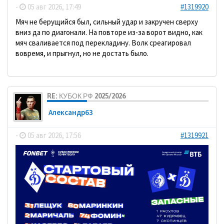
-
05 авг 2026, 17:49
#1319920
Мяч не берущийся был, сильный удар и закручен сверху
вниз да по диагонали. На повторе из-за ворот видно, как
мяч сваливается под перекладину. Волк среагировал
вовремя, и прыгнул, но не достать было.
RE: КУБОК РФ 2025/2026
Александр63
-
05 авг 2026, 17:56
#1319921