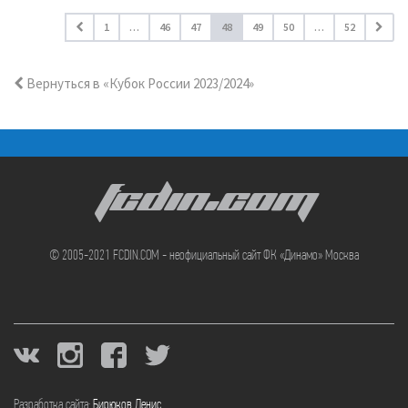
1
…
46
47
48
49
50
…
52
Вернуться в «Кубок России 2023/2024»
FCDIN.COM
© 2005-2021 FCDIN.COM - неофициальный сайт ФК «Динамо» Москва
Разработка сайта:
Бирюков Денис