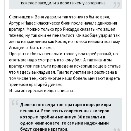
тяжелее заходили в ворота чем у соперника.
Скопинцев и Ваня ударили так что никто бы не взял,
Артур и Чавес классически били после начала движения
вратаря. Можно только про Рикардо сказать что зашел
тяжело, ну так он и не пенальтист. Он вообще ударил так
же по направлению как Костя, но только низом и поэтому
Агкацев отбить не смог.
Процент отбитых пенальти точно у вратарей разный, но
опять же надо смотреть кто кому бил. А тактика игры
вратаря при пенальти приведена исчерпывающе в статье
что я здесь выкладывал. Там по пунктам она расписана в
том числе тем, кого многие наши болелы мечтают видеть
тренером вратарей Динамо.
И там интересная вещь написана.
Далеко не всегда топ-вратари в порядке при
пенальти. Если взять современных киперов,
которым пробили минимум 30 пенальти в
одном чемпионате, то самыми надежными
будут средние вратари.