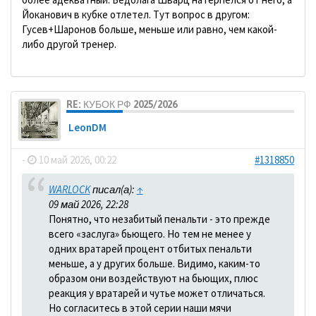
Йоканович в кубке отлетел. Тут вопрос в другом:
Гусев+Шаронов больше, меньше или равно, чем какой-
либо другой тренер.
RE: КУБОК РФ 2025/2026
LeonDM
-
10 май 2026, 00:22
#1318850
WARLOCK
писал(а):
↑
09 май 2026, 22:28
Понятно, что незабитый пенальти - это прежде
всего «заслуга» бьющего. Но тем не менее у
одних вратарей процент отбитых пенальти
меньше, а у других больше. Видимо, каким-то
образом они воздействуют на бьющих, плюс
реакция у вратарей и чутье может отличаться.
Но согласитесь в этой серии наши мячи