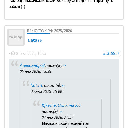
Там еще махачкалинский Волк руки поднять и прыгнуть
забыл )))
RE: КУБОК РФ 2025/2026
Nata76
-
05 авг 2026, 16:05
#1319917
Александр63
писал(а):
↑
05 авг 2026, 15:39
Nata76
писал(а):
↑
05 авг 2026, 15:00
Критик Силкина 2.0
писал(а):
↑
04 авг 2026, 21:57
Макаров свой первый гол