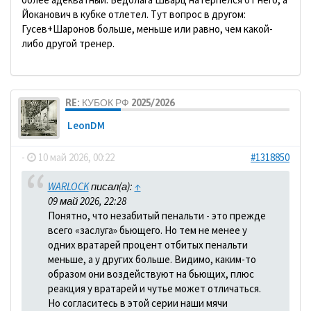
Йоканович в кубке отлетел. Тут вопрос в другом:
Гусев+Шаронов больше, меньше или равно, чем какой-
либо другой тренер.
RE: КУБОК РФ 2025/2026
LeonDM
-
10 май 2026, 00:22
#1318850
WARLOCK
писал(а):
↑
09 май 2026, 22:28
Понятно, что незабитый пенальти - это прежде
всего «заслуга» бьющего. Но тем не менее у
одних вратарей процент отбитых пенальти
меньше, а у других больше. Видимо, каким-то
образом они воздействуют на бьющих, плюс
реакция у вратарей и чутье может отличаться.
Но согласитесь в этой серии наши мячи