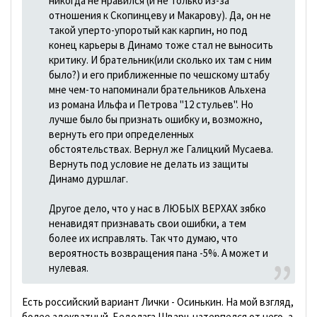
никогда не нравился (и не только из-за
отношения к Скопинцеву и Макарову). Да, он не
такой уперто-упоротый как карпин, но под
конец карьеры в Динамо тоже стал не выносить
критику. И брательник(или сколько их там с ним
было?) и его приближенные по чешскому штабу
мне чем-то напоминали брательников Альхена
из романа Ильфа и Петрова "12 стульев". Но
лучше было бы признать ошибку и, возможно,
вернуть его при определенных
обстоятельствах. Вернул же Галицкий Мусаева.
Вернуть под условие не делать из защиты
Динамо дуршлаг.
Другое дело, что у нас в ЛЮБЫХ ВЕРХАХ зябко
ненавидят признавать свои ошибки, а тем
более их исправлять. Так что думаю, что
вероятность возвращения пана -5%. А может и
нулевая.
Есть российский вариант Лички - Осинькин. На мой взгляд,
более адекватный. Бедолага Шварц натерпелся от него, а