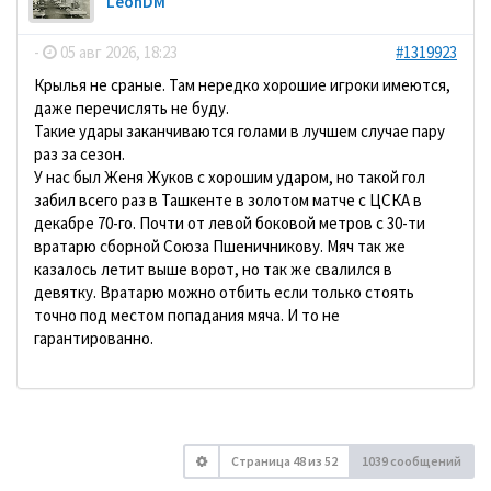
LeonDM
-
05 авг 2026, 18:23
#1319923
Крылья не сраные. Там нередко хорошие игроки имеются,
даже перечислять не буду.
Такие удары заканчиваются голами в лучшем случае пару
раз за сезон.
У нас был Женя Жуков с хорошим ударом, но такой гол
забил всего раз в Ташкенте в золотом матче с ЦСКА в
декабре 70-го. Почти от левой боковой метров с 30-ти
вратарю сборной Союза Пшеничникову. Мяч так же
казалось летит выше ворот, но так же свалился в
девятку. Вратарю можно отбить если только стоять
точно под местом попадания мяча. И то не
гарантированно.
Страница
48
из
52
1039 сообщений