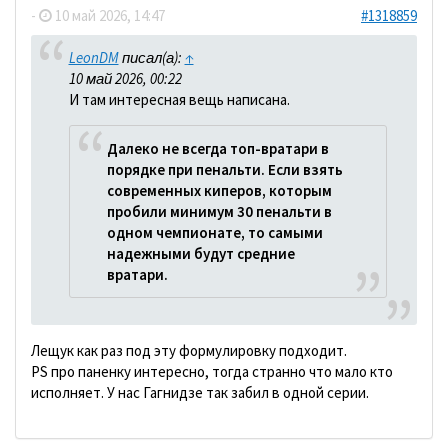
-
10 май 2026, 14:47
#1318859
LeonDM
писал(а):
↑
10 май 2026, 00:22
И там интересная вещь написана.
Далеко не всегда топ-вратари в
порядке при пенальти. Если взять
современных киперов, которым
пробили минимум 30 пенальти в
одном чемпионате, то самыми
надежными будут средние
вратари.
Лещук как раз под эту формулировку подходит.
PS про паненку интересно, тогда странно что мало кто
исполняет. У нас Гагнидзе так забил в одной серии.