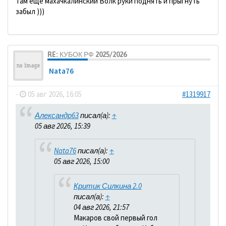
Там еще махачкалинский Волк руки поднять и прыгнуть
забыл )))
RE: КУБОК РФ 2025/2026
Nata76
-
05 авг 2026, 16:05
#1319917
Александр63
писал(а):
↑
05 авг 2026, 15:39
Nata76
писал(а):
↑
05 авг 2026, 15:00
Критик Силкина 2.0
писал(а):
↑
04 авг 2026, 21:57
Макаров свой первый гол