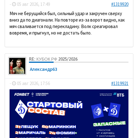
-
05 авг 2026, 17:49
#1319920
Мяч не берущийся был, сильный удар и закручен сверху
вниз да по диагонали. На повторе из-за ворот видно, как
мяч сваливается под перекладину. Волк среагировал
вовремя, и прыгнул, но не достать было.
RE: КУБОК РФ 2025/2026
Александр63
-
05 авг 2026, 17:56
#1319921