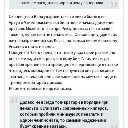
тяжелее заходили в ворота чем у соперника.
Скопинцев и Ваня ударили так что никто бы не взял,
Артур и Чавес классически били после начала движения
вратаря. Можно только про Рикардо сказать что зашел
тяжело, ну так он и не пенальтист. Он вообще ударил так
же по направлению как Костя, но только низом и поэтому
Агкацев отбить не смог.
Процент отбитых пенальти точно у вратарей разный, но
опять же надо смотреть кто кому бил. А тактика игры
вратаря при пенальти приведена исчерпывающе в статье
что я здесь выкладывал. Там по пунктам она расписана в
том числе тем, кого многие наши болелы мечтают видеть
тренером вратарей Динамо.
И там интересная вещь написана.
Далеко не всегда топ-вратари в порядке при
пенальти. Если взять современных киперов,
которым пробили минимум 30 пенальти в
одном чемпионате, то самыми надежными
будут средние вратари.