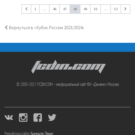
1
…
46
47
48
49
50
…
52
Вернуться в «Кубок России 2023/2024»
FCDIN.COM
© 2005-2021 FCDIN.COM - неофициальный сайт ФК «Динамо» Москва
Разработка сайта:
Бирюков Денис