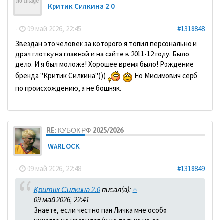
Критик Силкина 2.0
-
09 май 2026, 22:45
#1318848
Звездан это человек за которого я топил персонально и
драл глотку на главной и на сайте в 2011-12 году. Было
дело. И я был моложе! Хорошее время было! Рождение
бренда "Критик Силкина")))
Но Мисимович серб
по происхождению, а не бошняк.
RE: КУБОК РФ 2025/2026
WARLOCK
-
09 май 2026, 22:48
#1318849
Критик Силкина 2.0
писал(а):
↑
09 май 2026, 22:41
Знаете, если честно пан Личка мне особо