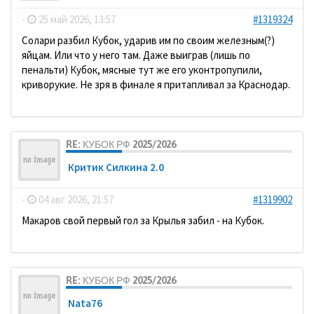
-
25 май 2026, 13:57
#1319324
Солари разбил Кубок, ударив им по своим железным(?)
яйцам. Или что у него там. Даже выиграв (лишь по
пенальти) Кубок, мясные тут же его уконтропупили,
криворукие. Не зря в финале я притапливал за Краснодар.
RE: КУБОК РФ 2025/2026
Критик Силкина 2.0
-
04 авг 2026, 21:57
#1319902
Макаров свой первый гол за Крылья забил - на Кубок.
RE: КУБОК РФ 2025/2026
Nata76