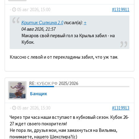
-
05 авг 2026, 15:00
#1319911
Критик Силкина 2.0
писал(а):
↑
04 авг 2026, 21:57
Макаров свой первый гол за Крылья забил - на
Кубок.
Классно с левой и от перекладины забил, что уж там.
RE: КУБОК РФ 2025/2026
Банщик
-
05 авг 2026, 15:30
#1319913
Через три часа наши вступают в кубковый сезон. Кубок 26-
27 ждет своего покорителя!
Не пора ли, друзья мои, нам замахнуться на Вильяма,
понимаете, нашего Шекспира?(с)