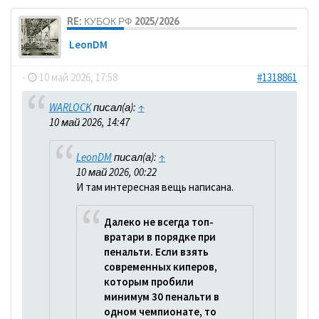
RE: КУБОК РФ 2025/2026
LeonDM
-
10 май 2026, 17:58
#1318861
WARLOCK
писал(а):
↑
10 май 2026, 14:47
LeonDM
писал(а):
↑
10 май 2026, 00:22
И там интересная вещь написана.
Далеко не всегда топ-
вратари в порядке при
пенальти. Если взять
современных киперов,
которым пробили
минимум 30 пенальти в
одном чемпионате, то