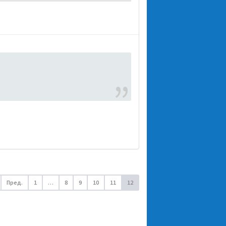
Пред.
1
…
8
9
10
11
12