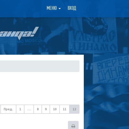
×
МЕНЮ
ВХОД
АНДА!
Пред.
1
…
8
9
10
11
12