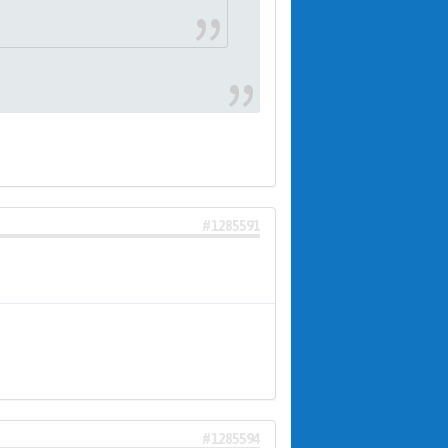
#1285591
#1285594