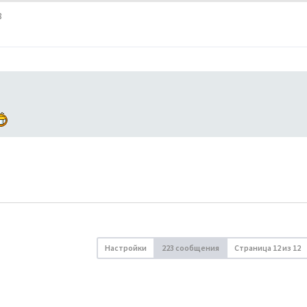
8
Настройки
223 сообщения
Страница
12
из
12