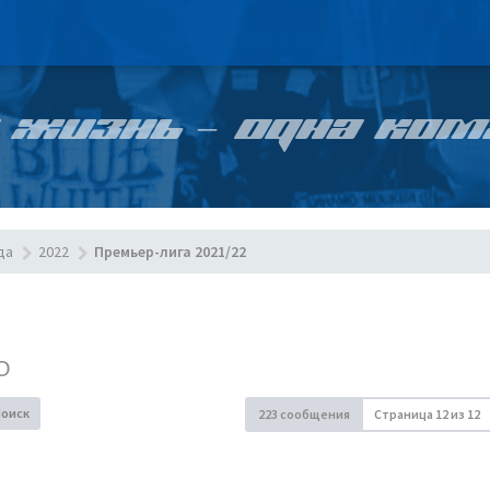
 ЖИЗНЬ – ОДНА КОМ
да
2022
Премьер-лига 2021/22
О
Поиск
223 сообщения
Страница
12
из
12