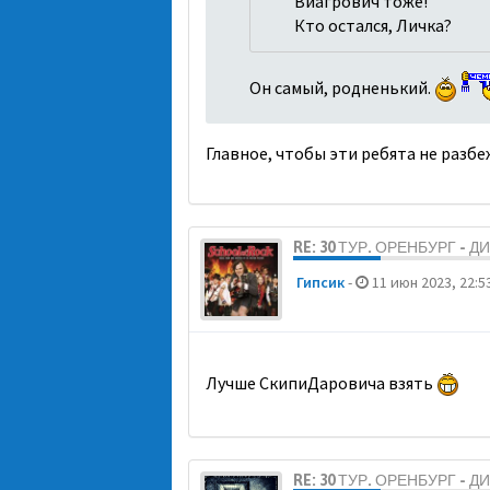
Виагрович тоже!
Кто остался, Личка?
Он самый, родненький.
Главное, чтобы эти ребята не разбе
RE: 30 ТУР. ОРЕНБУРГ - 
Гипсик
-
11 июн 2023, 22:5
Лучше СкипиДаровича взять
RE: 30 ТУР. ОРЕНБУРГ - 