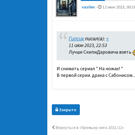
vasilev
-
12 июн 2023, 00:1
Гипсик
писал(а):
↑
11 июн 2023, 22:53
Лучше СкипиДаровича взять
И снимать сериал " На ножах! "
В первой серии. драка с Сабонисом...
Закрыто
Вернуться в «Премьер-лига 2021/22»