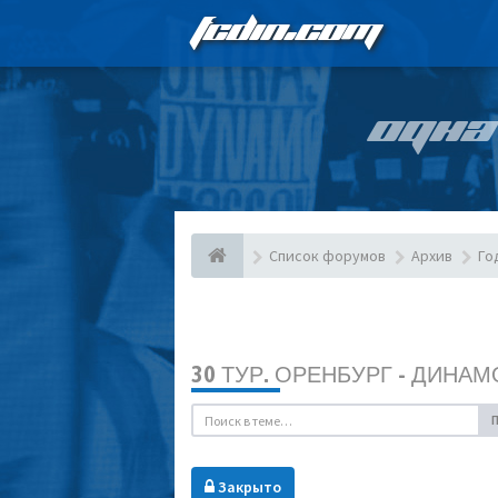
FCDIN.COM
ОДНА
Список форумов
Архив
Го
30 ТУР. ОРЕНБУРГ - ДИНАМ
Закрыто