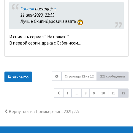
Гипсик
писал(а):
↑
11 июн 2023, 22:53
Лучше СкипиДаровича взять
И снимать сериал " На ножах! "
В первой серии. драка с Сабонисом...
Страница
12
из
12
223 сообщения
Закрыто
1
…
8
9
10
11
12
Вернуться в «Премьер-лига 2021/22»