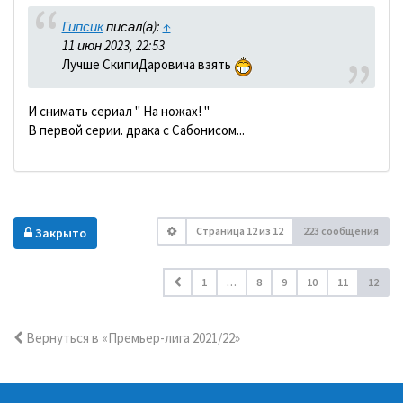
Гипсик
писал(а):
↑
11 июн 2023, 22:53
Лучше СкипиДаровича взять
И снимать сериал " На ножах! "
В первой серии. драка с Сабонисом...
Страница
12
из
12
223 сообщения
Закрыто
1
…
8
9
10
11
12
Вернуться в «Премьер-лига 2021/22»