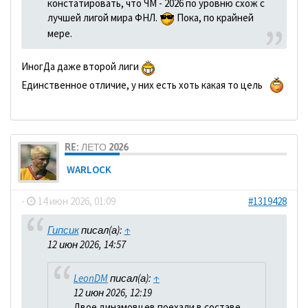
констатировать, что ЧМ - 2026 по уровню схож с
лучшей лигой мира ФНЛ.
Пока, по крайней
мере.
ИногДа даже второй лиги
Единственное отличие, у них есть хоть какая то цель
RE: ЛЕТО 2026
WARLOCK
-
14 июн 2026, 01:09
#1319428
Гипсик
писал(а):
↑
12 июн 2026, 14:57
LeonDM
писал(а):
↑
12 июн 2026, 12:19
Двое динамовцев поехали в составе