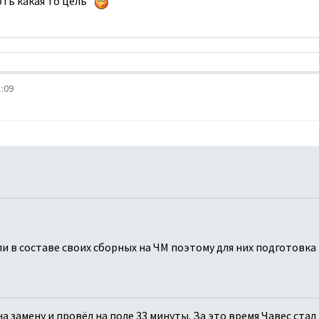
оть какая то цель
:09
 в составе своих сборных на ЧМ поэтому для них подготовка 
а замену и провёл на поле 33 минуты. За это время Чавес стал