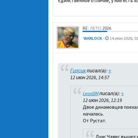
Единственное отличие, у них есть х
RE: ЛЕТО 2026
WARLOCK
-
14 июн 2026, 01
Гипсик
писал(а):
↑
12 июн 2026, 14:57
LeonDM
писал(а):
↑
12 июн 2026, 12:19
Двое динамовцев поехали
началась.
От Рустат.
Луис Чавес вышел н