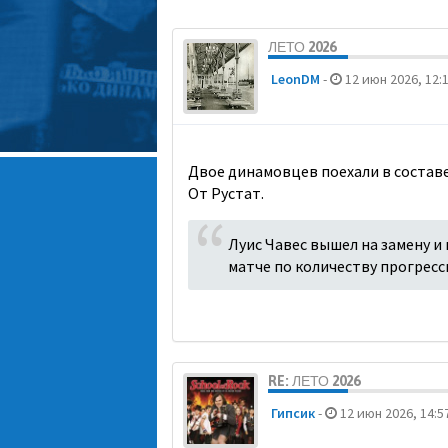
ЛЕТО 2026
LeonDM
-
12 июн 2026, 12:
Двое динамовцев поехали в составе 
От Рустат.
Луис Чавес вышел на замену и 
матче по количеству прогресс
RE: ЛЕТО 2026
Гипсик
-
12 июн 2026, 14:5