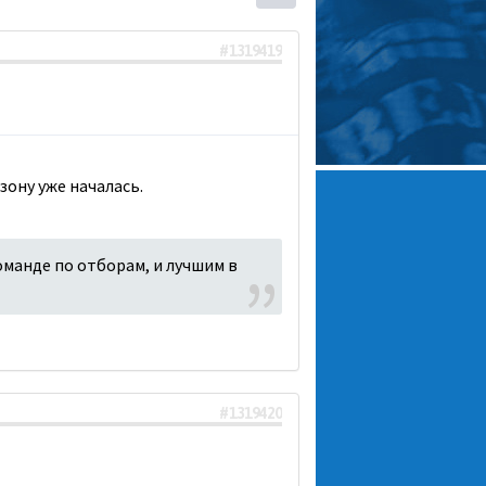
#1319419
зону уже началась.
команде по отборам, и лучшим в
#1319420