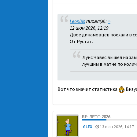
LeonDM
писал(а):
↑
12 июн 2026, 12:19
Двое динамовцев поехали в со
От Рустат.
Луис Чавес вышел на зам
лучшим в матче по колич
Вот что значит статистика
Визу
RE: ЛЕТО 2026
GLEX
-
13 июн 2026, 14:17