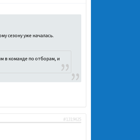
му сезону уже началась.
им в команде по отборам, и
#1319425