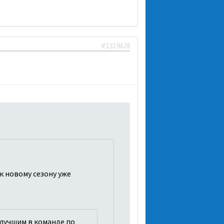
#1319428
к новому сезону уже
 лучшим в команде по