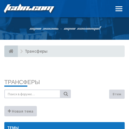
FCDIN.COM
ОДНА ЖИЗНЬ – ОДНА КОМАНДА!
Трансферы
ТРАНСФЕРЫ
8 тем
Новая тема
ТЕМЫ