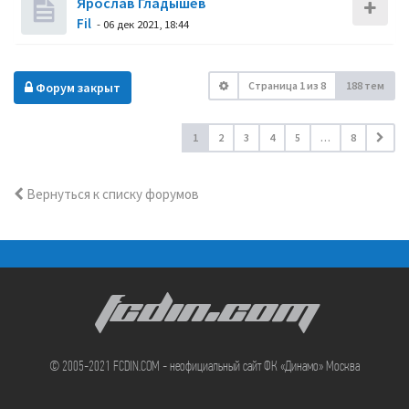
Ярослав Гладышев
Fil
- 06 дек 2021, 18:44
Страница
1
из
8
188 тем
Форум закрыт
1
2
3
4
5
…
8
Вернуться к списку форумов
FCDIN.COM
© 2005-2021 FCDIN.COM - неофициальный сайт ФК «Динамо» Москва