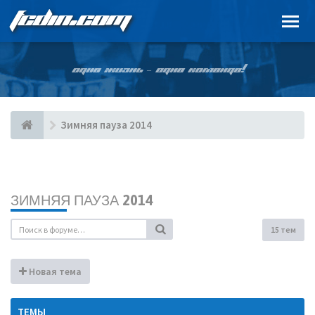
FCDIN.COM
ОДНА ЖИЗНЬ – ОДНА КОМАНДА!
Зимняя пауза 2014
ЗИМНЯЯ ПАУЗА 2014
15 тем
Новая тема
ТЕМЫ