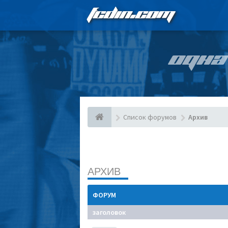
FCDIN.COM
ОДНА
Список форумов
Архив
АРХИВ
ФОРУМ
заголовок