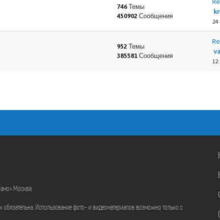
Re
746 Темы
k
450902 Сообщения
24
Re
952 Темы
va
385581 Сообщения
12
намо» Москва
ик обязательна. Использование фото- и видеоматериалов возможно только с