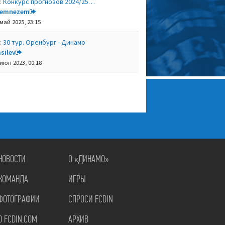
: Конкурс прогнозов 2024/25…
remnezem
 май 2025, 23:15
: 30 тур. Оренбург - Динамо
silev
 июн 2023, 00:18
НОВОСТИ
О «ДИНАМО»
КОМАНДА
ИГРЫ
ФОТОГРАФИИ
СПРОСИ FCDIN
О FCDIN.COM
АРХИВ