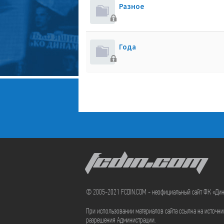
Разное
Года
FCDIN.COM
© 2005-2021 FCDIN.COM - неофициальный сайт ФК «Ди
При использовании материалов сайта ссылка на источн
разрешения Администрации.