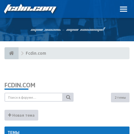
FCDIN.COM
ОДНА ЖИЗНЬ – ОДНА КОМАНДА!
Fcdin.com
FCDIN.COM
2 темы
Новая тема
ТЕМЫ