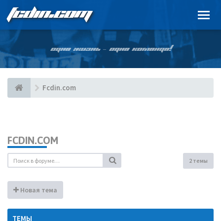
FCDIN.COM
ОДНА ЖИЗНЬ – ОДНА КОМАНДА!
Fcdin.com
FCDIN.COM
2 темы
Новая тема
ТЕМЫ