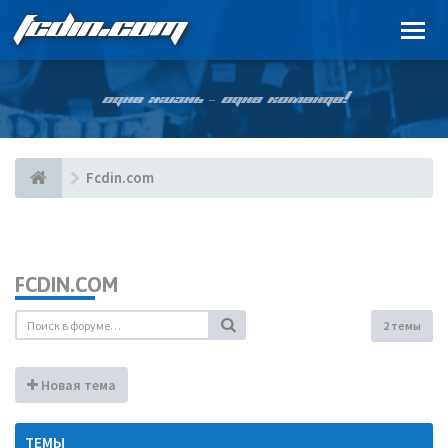
FCDIN.COM
ОДНА ЖИЗНЬ – ОДНА КОМАНДА!
Fcdin.com
FCDIN.COM
2 темы
Новая тема
ТЕМЫ