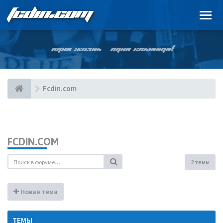
FCDIN.COM
ОДНА ЖИЗНЬ – ОДНА КОМАНДА!
Fcdin.com
FCDIN.COM
2 темы
Новая тема
ТЕМЫ