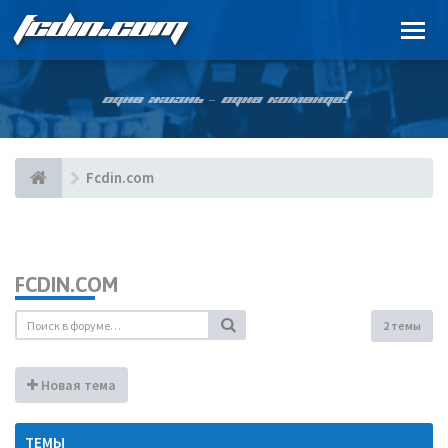
FCDIN.COM
ОДНА ЖИЗНЬ – ОДНА КОМАНДА!
Fcdin.com
FCDIN.COM
2 темы
Новая тема
ТЕМЫ