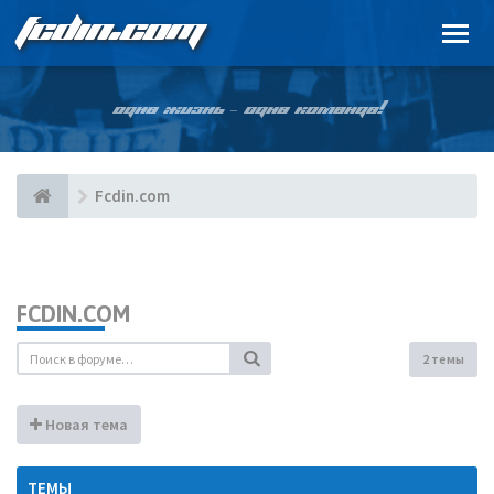
FCDIN.COM
ОДНА ЖИЗНЬ – ОДНА КОМАНДА!
Fcdin.com
FCDIN.COM
2 темы
Новая тема
ТЕМЫ