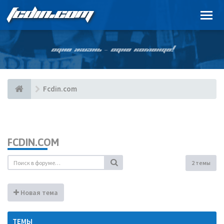
FCDIN.COM
ОДНА ЖИЗНЬ – ОДНА КОМАНДА!
Fcdin.com
FCDIN.COM
2 темы
Новая тема
ТЕМЫ