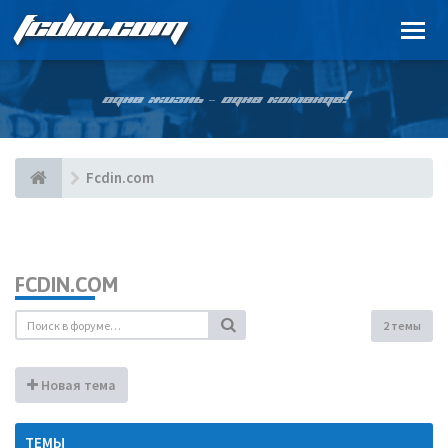
FCDIN.COM
ОДНА ЖИЗНЬ – ОДНА КОМАНДА!
Fcdin.com
FCDIN.COM
2 темы
Новая тема
ТЕМЫ