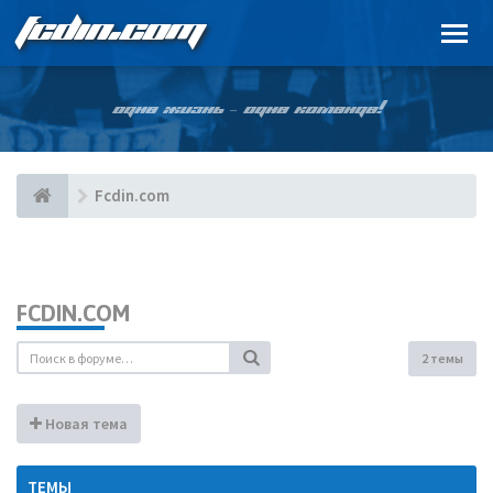
FCDIN.COM
ОДНА ЖИЗНЬ – ОДНА КОМАНДА!
Fcdin.com
FCDIN.COM
2 темы
Новая тема
ТЕМЫ