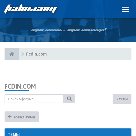
FCDIN.COM
ОДНА ЖИЗНЬ – ОДНА КОМАНДА!
Fcdin.com
FCDIN.COM
2 темы
Новая тема
ТЕМЫ