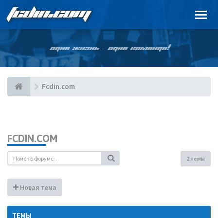
FCDIN.COM
ОДНА ЖИЗНЬ – ОДНА КОМАНДА!
Fcdin.com
FCDIN.COM
2 темы
Новая тема
ТЕМЫ