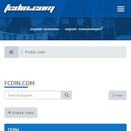
FCDIN.COM
ОДНА ЖИЗНЬ – ОДНА КОМАНДА!
Fcdin.com
FCDIN.COM
2 темы
Новая тема
ТЕМЫ