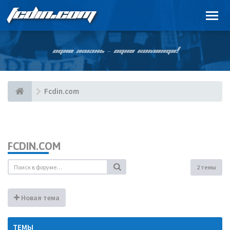
FCDIN.COM
ОДНА ЖИЗНЬ – ОДНА КОМАНДА!
Fcdin.com
FCDIN.COM
2 темы
Новая тема
ТЕМЫ