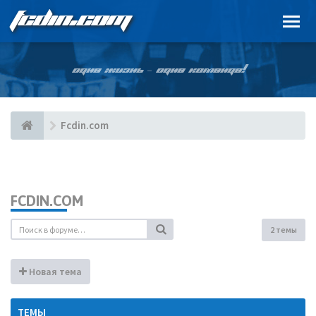
FCDIN.COM
ОДНА ЖИЗНЬ – ОДНА КОМАНДА!
Fcdin.com
FCDIN.COM
2 темы
Новая тема
ТЕМЫ