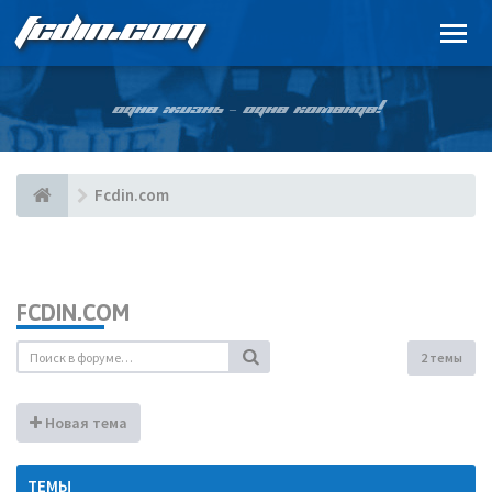
FCDIN.COM
ОДНА ЖИЗНЬ – ОДНА КОМАНДА!
Fcdin.com
FCDIN.COM
2 темы
Новая тема
ТЕМЫ