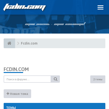
FCDIN.COM
ОДНА ЖИЗНЬ – ОДНА КОМАНДА!
Fcdin.com
FCDIN.COM
2 темы
Новая тема
ТЕМЫ