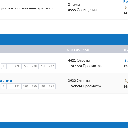
Re
2 Темы
B
ума: ваши пожелания, критика, о
8555 Сообщения
14
статистика
п
Е
4621 Ответы
1747724 Просмотры
1
…
228
229
230
231
232
12 
елания
B
3932 Ответы
1769594 Просмотры
1
…
193
194
195
196
197
14 