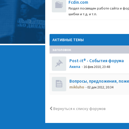
Fcdin.com
Раздел посвящен работе сайта и фор
шибки и т.д. и т.п.
АКТИВНЫЕ ТЕМЫ
заголовок
Post-it® - События форума
Акела
- 16 фев 2010, 23:48
Вопросы, предложения, пож
mikluho
- 02 дек 2012, 20:34
Вернуться к списку форумов