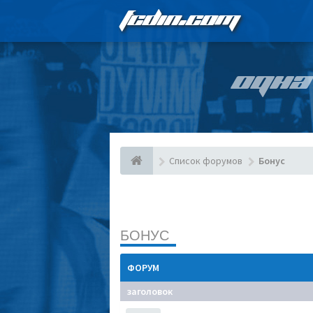
FCDIN.COM
ОДНА
Список форумов
Бонус
БОНУС
ФОРУМ
заголовок