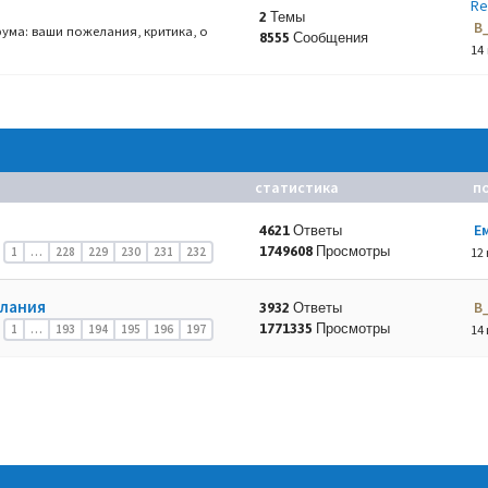
Re
2 Темы
B
ума: ваши пожелания, критика, о
8555 Сообщения
14
статистика
п
Е
4621 Ответы
1749608 Просмотры
1
…
228
229
230
231
232
12 
елания
B
3932 Ответы
1771335 Просмотры
1
…
193
194
195
196
197
14 