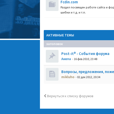
Fcdin.com
Раздел посвящен работе сайта и фор
шибки и т.д. и т.п.
АКТИВНЫЕ ТЕМЫ
заголовок
Post-it® - События форума
Акела
- 16 фев 2010, 23:48
Вопросы, предложения, пож
mikluho
- 02 дек 2012, 20:34
Вернуться к списку форумов