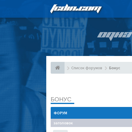
FCDIN.COM
ОДНА
Список форумов
Бонус
БОНУС
ФОРУМ
заголовок