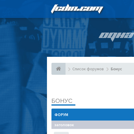
FCDIN.COM
ОДНА
Список форумов
Бонус
БОНУС
ФОРУМ
заголовок