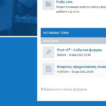
Fcdin.com
Раздел посвящен работе сайта и фор
шибки и т.д. и т.п.
АКТИВНЫЕ ТЕМЫ
заголовок
Post-it® - События форума
Акела
- 16 фев 2010, 23:48
Вопросы, предложения, пож
mikluho
- 02 дек 2012, 20:34
Вернуться к списку форумов