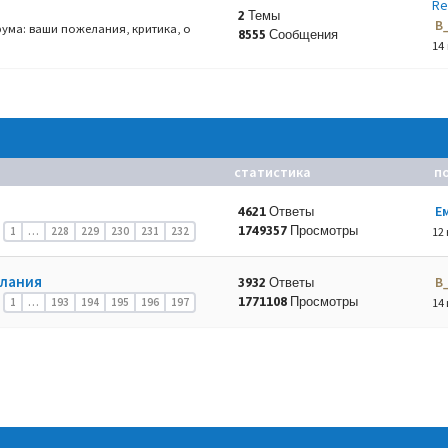
Re
2 Темы
B
ума: ваши пожелания, критика, о
8555 Сообщения
14
статистика
п
Е
4621 Ответы
1749357 Просмотры
1
…
228
229
230
231
232
12 
елания
B
3932 Ответы
1771108 Просмотры
1
…
193
194
195
196
197
14 