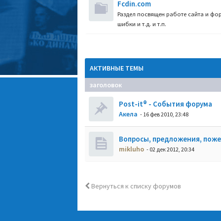
Fcdin.com
Раздел посвящен работе сайта и фор
шибки и т.д. и т.п.
АКТИВНЫЕ ТЕМЫ
заголовок
Post-it® - События форума
Акела
- 16 фев 2010, 23:48
Вопросы, предложения, пож
mikluho
- 02 дек 2012, 20:34
Вернуться к списку форумов