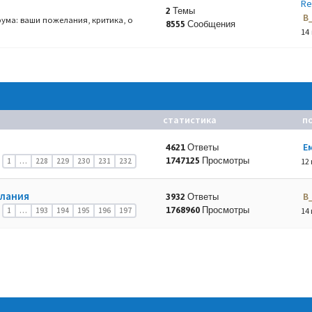
Re
2 Темы
B
ума: ваши пожелания, критика, о
8555 Сообщения
14
статистика
п
Е
4621 Ответы
1747125 Просмотры
1
…
228
229
230
231
232
12 
елания
B
3932 Ответы
1768960 Просмотры
1
…
193
194
195
196
197
14 