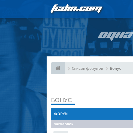
FCDIN.COM
ОДНА
Список форумов
Бонус
БОНУС
ФОРУМ
заголовок