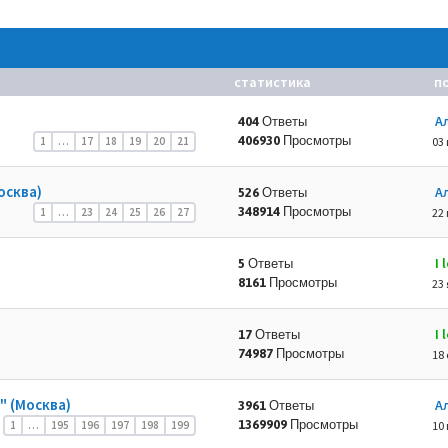
статистика
п
А
404 Ответы
406930 Просмотры
1
…
17
18
19
20
21
03 
осква)
А
526 Ответы
348914 Просмотры
1
…
23
24
25
26
27
22 
I
5 Ответы
8161 Просмотры
23 
I
17 Ответы
74987 Просмотры
18 
 (Москва)
А
3961 Ответы
1369909 Просмотры
1
…
195
196
197
198
199
10 