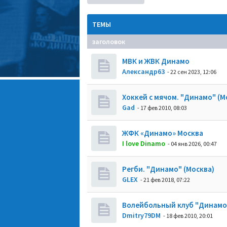
ТЕМЫ
заголовок
МВК и ЖВК Динамо
Александр63
- 22 сен 2023, 12:06
Хоккей с мячом. "Динамо" (М
Gad
- 17 фев 2010, 08:03
ЖФК «Динамо» Москва
I love Dinamo
- 04 янв 2026, 00:47
Регби. "Динамо" (Москва)
GLEX
- 21 фев 2018, 07:22
Волейбольный клуб "Динамо"
Dmitry79DM
- 18 фев 2010, 20:01