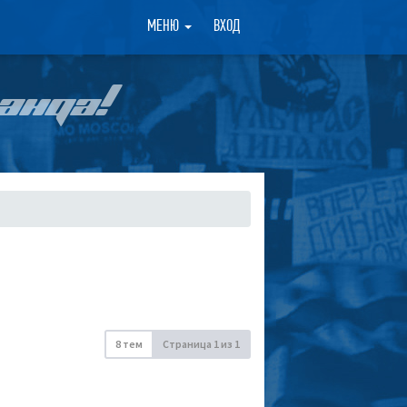
×
МЕНЮ
ВХОД
АНДА!
8 тем
Страница
1
из
1