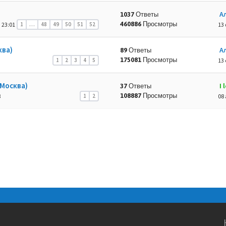
А
1037 Ответы
460886 Просмотры
 23:01
1
…
48
49
50
51
52
13 
ква)
А
89 Ответы
175081 Просмотры
1
2
3
4
5
13 
Москва)
I
37 Ответы
108887 Просмотры
3
1
2
08 