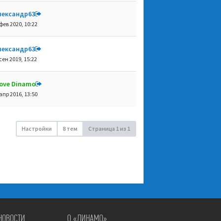
лександр63
фев 2020, 10:22
лександр63
сен 2019, 15:22
 love Dinamo
апр 2016, 13:50
Настройки
8 тем
Страница
1
из
1
НОВОСТИ
О «ДИНАМО»