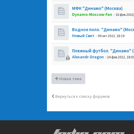
МФК "Динамо" (Москва)
Dynamo-Moscow-Fan
- 16 фев 2010,
Водное поло. "Динамо" (Мос
Новый Свет
- 09 окт 2013, 18:19
Пляжный футбол. "Динамо" (
Alexandr-Dragon
- 24 фев 2012, 18:0
Новая тема
Вернуться к списку форумов