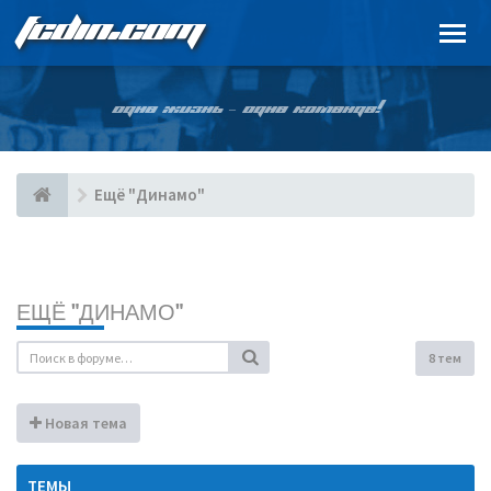
FCDIN.COM
ОДНА ЖИЗНЬ – ОДНА КОМАНДА!
Ещё "Динамо"
ЕЩЁ "ДИНАМО"
8 тем
Новая тема
ТЕМЫ