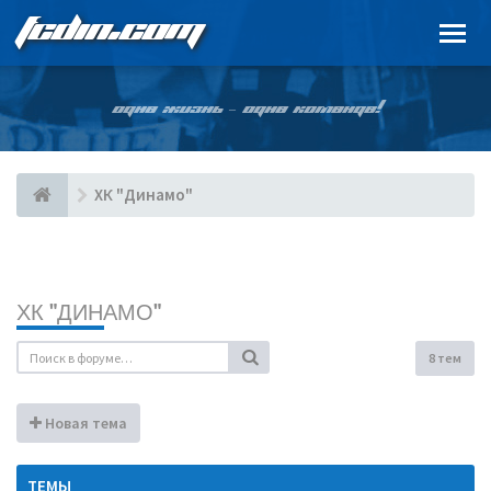
FCDIN.COM
ОДНА ЖИЗНЬ – ОДНА КОМАНДА!
ХК "Динамо"
ХК "ДИНАМО"
8 тем
Новая тема
ТЕМЫ