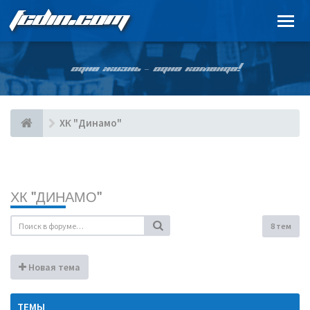
FCDIN.COM
ОДНА ЖИЗНЬ – ОДНА КОМАНДА!
ХК "Динамо"
ХК "ДИНАМО"
8 тем
Новая тема
ТЕМЫ