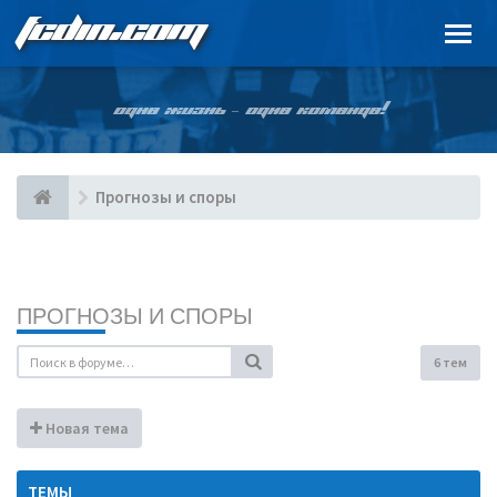
FCDIN.COM
ОДНА ЖИЗНЬ – ОДНА КОМАНДА!
Прогнозы и споры
ПРОГНОЗЫ И СПОРЫ
6 тем
Новая тема
ТЕМЫ