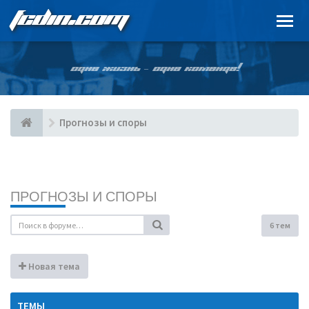
FCDIN.COM
ОДНА ЖИЗНЬ – ОДНА КОМАНДА!
Прогнозы и споры
ПРОГНОЗЫ И СПОРЫ
6 тем
Новая тема
ТЕМЫ