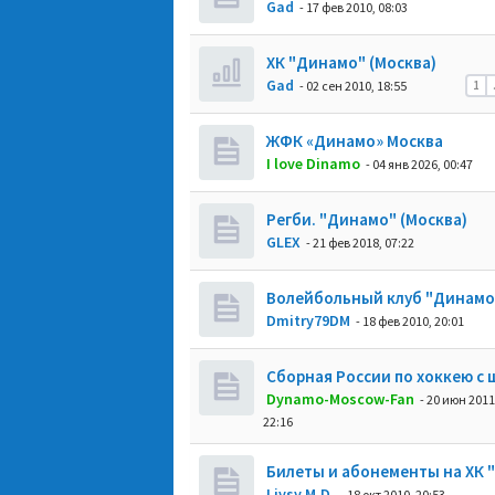
Gad
- 17 фев 2010, 08:03
ХК "Динамо" (Москва)
Gad
- 02 сен 2010, 18:55
1
ЖФК «Динамо» Москва
I love Dinamo
- 04 янв 2026, 00:47
Регби. "Динамо" (Москва)
GLEX
- 21 фев 2018, 07:22
Волейбольный клуб "Динамо"
Dmitry79DM
- 18 фев 2010, 20:01
Сборная России по хоккею с
Dynamo-Moscow-Fan
- 20 июн 2011
22:16
Билеты и абонементы на ХК 
Livsy M.D.
- 18 окт 2010, 20:53