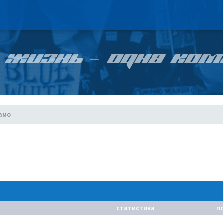
 ЖИЗНЬ – ОДНА КОМ
амо
статистика
п