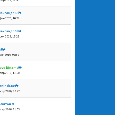
лександр63
фев 2020, 10:22
лександр63
сен 2019, 15:22
at
авг 2016, 08:39
 love Dinamo
апр 2016, 13:50
bninsk345
мар 2016, 10:22
aпитaн
мар 2016, 21:53