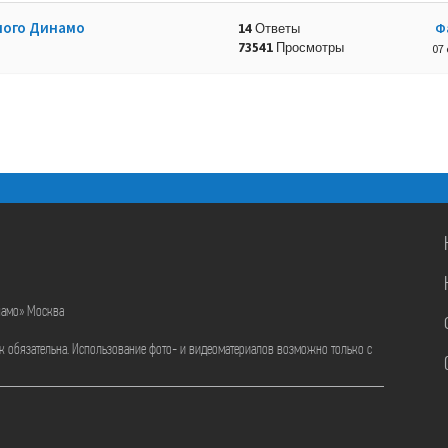
ного Динамо
Ф
14 Ответы
73541 Просмотры
07 
намо» Москва
ик обязательна. Использование фото- и видеоматериалов возможно только с