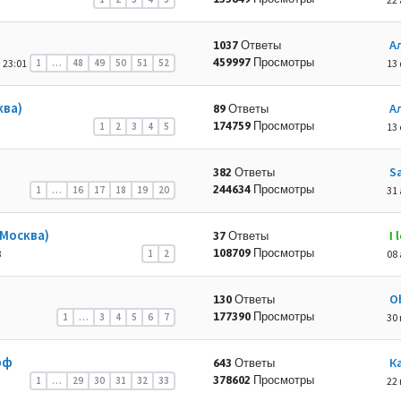
А
1037 Ответы
459997 Просмотры
 23:01
1
…
48
49
50
51
52
13 
ква)
А
89 Ответы
174759 Просмотры
1
2
3
4
5
13 
S
382 Ответы
244634 Просмотры
1
…
16
17
18
19
20
31 
Москва)
I
37 Ответы
108709 Просмотры
3
1
2
08 
O
130 Ответы
177390 Просмотры
1
…
3
4
5
6
7
30 
фф
К
643 Ответы
378602 Просмотры
1
…
29
30
31
32
33
22 