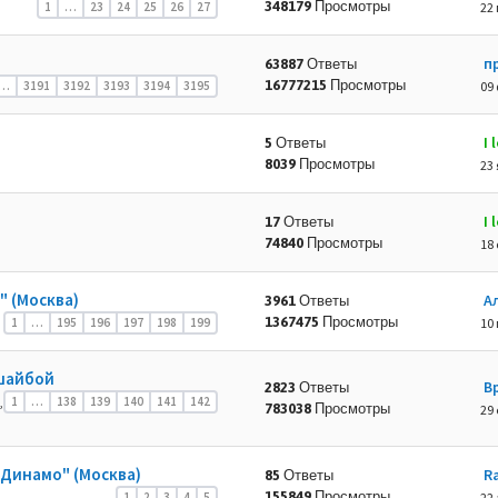
348179 Просмотры
1
…
23
24
25
26
27
22 
п
63887 Ответы
16777215 Просмотры
…
3191
3192
3193
3194
3195
09 
I
5 Ответы
8039 Просмотры
23 
I
17 Ответы
74840 Просмотры
18 
 (Москва)
А
3961 Ответы
1367475 Просмотры
1
…
195
196
197
198
199
10 
 шайбой
В
2823 Ответы
,
1
…
138
139
140
141
142
783038 Просмотры
29 
"Динамо" (Москва)
R
85 Ответы
155849 Просмотры
1
2
3
4
5
22 