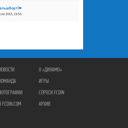
альшборт
сен 2015, 19:55
НОВОСТИ
О «ДИНАМО»
КОМАНДА
ИГРЫ
ФОТОГРАФИИ
СПРОСИ FCDIN
О FCDIN.COM
АРХИВ