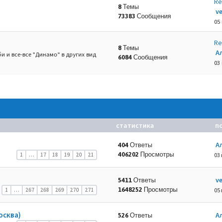
Re
8 Темы
v
73383 Сообщения
05
Re
8 Темы
А
и и все-все "Динамо" в других вид
6084 Сообщения
03
статистика
п
А
404 Ответы
406202 Просмотры
1
…
17
18
19
20
21
03 
v
5411 Ответы
1648252 Просмотры
1
…
267
268
269
270
271
05 
осква)
А
526 Ответы