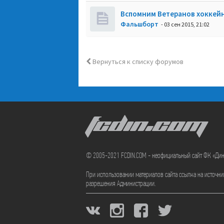
Вспомним Ветеранов хоккей
Фальшборт
- 03 сен 2015, 21:02
Вернуться к списку форумов
FCDIN.COM
© 2005-2021 FCDIN.COM - неофициальный сайт ФК «Ди
При использовании материалов сайта ссылка на источн
разрешения Администрации.