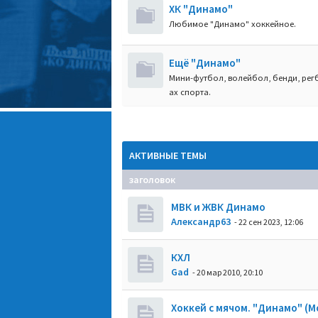
ХК "Динамо"
Любимое "Динамо" хоккейное.
Ещё "Динамо"
Мини-футбол, волейбол, бенди, регб
ах спорта.
АКТИВНЫЕ ТЕМЫ
заголовок
МВК и ЖВК Динамо
Александр63
- 22 сен 2023, 12:06
КХЛ
Gad
- 20 мар 2010, 20:10
Хоккей с мячом. "Динамо" (М