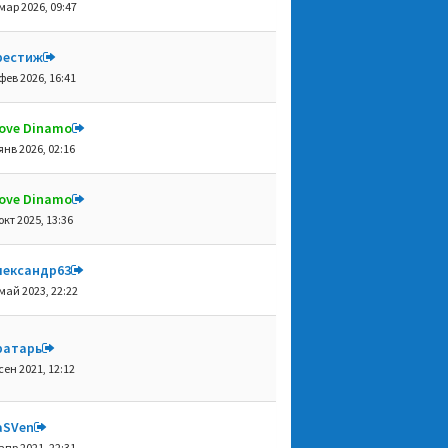
мар 2026, 09:47
рестиж
фев 2026, 16:41
 love Dinamo
янв 2026, 02:16
 love Dinamo
окт 2025, 13:36
лександр63
май 2023, 22:22
ратарь
сен 2021, 12:12
aSVen
апр 2021, 22:31