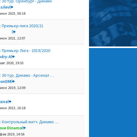
: 30 тур. Оренбург - Динамо
silev
 июн 2023, 00:18
: Премьер-лига 2020/21
olbano
 июн 2021, 12:07
: Премьер Лига - 2019/2020
ndry-A
авг 2020, 19:53
: 30 тур. Динамо - Арсенал …
eonDM
 июн 2019, 12:09
кела
 июн 2013, 16:18
: Контрольный матч. Динамо …
 love Dinamo
фев 2019, 14:56