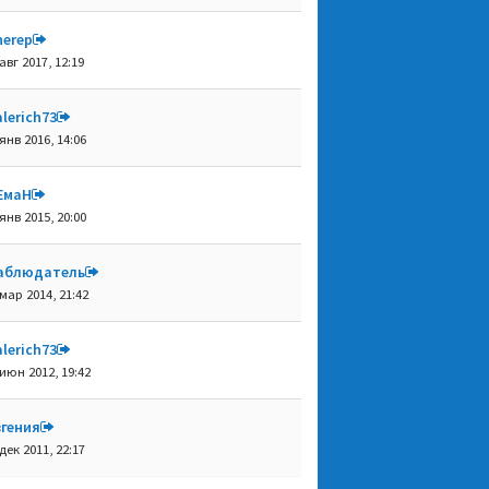
herep
авг 2017, 12:19
lerich73
янв 2016, 14:06
ЕмаН
янв 2015, 20:00
аблюдатель
 мар 2014, 21:42
lerich73
 июн 2012, 19:42
вгения
дек 2011, 22:17