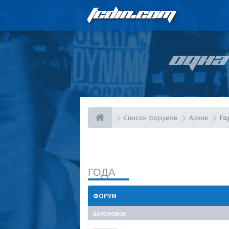
FCDIN.COM
ОДНА
Список форумов
Архив
Го
ГОДА
ФОРУМ
заголовок