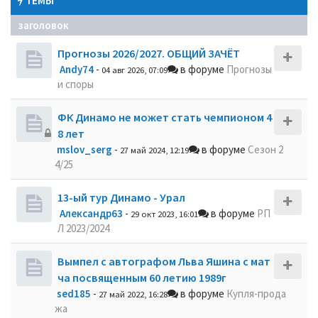
ТЕМЫ
заголовок
Прогнозы 2026/2027. ОБЩИЙ ЗАЧЁТ
Andy74
-
в форуме
Прогнозы
04 авг 2026, 07:09
и споры
ФК Динамо не может стать чемпионом 4
8 лет
mslov_serg
-
в форуме
Сезон 2
27 май 2024, 12:19
4/25
13-ый тур Динамо - Урал
Александр63
-
в форуме
РП
29 окт 2023, 16:01
Л 2023/2024
Вымпел с автографом Льва Яшина с мат
ча посвященным 60 летию 1989г
sed185
-
в форуме
Купля-прода
27 май 2022, 16:28
жа