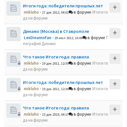
Итоги года: победители прошлых лет
mikluho
-
в форуме
Итоги го
17 дек 2012, 04:01
да на форуме
Динамо (Москва) в Ставрополе
LexDinamoFan
-
в форуме
Г
29 июл 2012, 16:06
еография Динамо
Что такое Итоги года: правила
mikluho
-
в форуме
Итоги го
19 дек 2011, 12:39
да на форуме
Итоги года: победители прошлых лет
mikluho
-
в форуме
Итоги го
19 дек 2011, 12:36
да на форуме
Что такое Итоги года: правила
mikluho
-
в форуме
Итоги го
15 дек 2010, 04:17
да на форуме