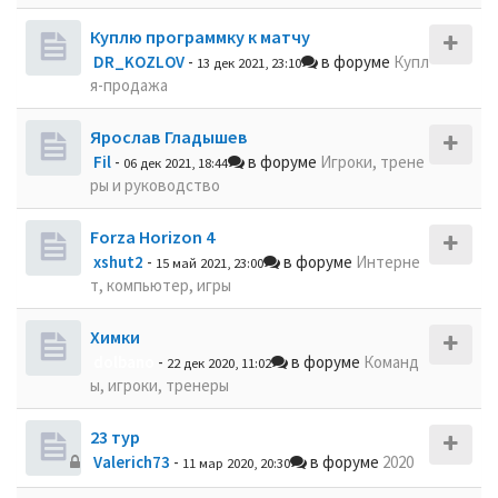
Куплю программку к матчу
DR_KOZLOV
-
в форуме
Купл
13 дек 2021, 23:10
я-продажа
Ярослав Гладышев
Fil
-
в форуме
Игроки, трене
06 дек 2021, 18:44
ры и руководство
Forza Horizon 4
xshut2
-
в форуме
Интерне
15 май 2021, 23:00
т, компьютер, игры
Химки
dolbano
-
в форуме
Команд
22 дек 2020, 11:02
ы, игроки, тренеры
23 тур
Valerich73
-
в форуме
2020
11 мар 2020, 20:30