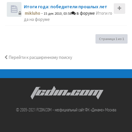
Итоги года: победители прошлых лет
mikluho
-
в форуме
Итоги го
15 дек 2010, 03:58
да на форуме
Страница
1
из
1
Перейти к расширенному поиску
FCDIN.COM
© 2005-2021 FCDIN.COM - неофициальный сайт ФК «Динамо» Москва