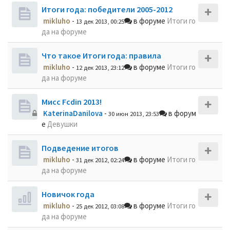
Итоги года: победители 2005-2012
mikluho
-
в форуме
Итоги го
13 дек 2013, 00:25
да на форуме
Что такое Итоги года: правила
mikluho
-
в форуме
Итоги го
12 дек 2013, 23:12
да на форуме
Мисс Fcdin 2013!
KaterinaDanilova
-
в форум
30 июн 2013, 23:53
е
Девушки
Подведение итогов
mikluho
-
в форуме
Итоги го
31 дек 2012, 02:24
да на форуме
Новичок года
mikluho
-
в форуме
Итоги го
25 дек 2012, 03:08
да на форуме